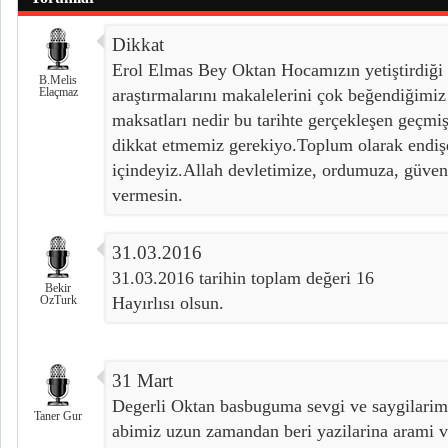
Dikkat
Erol Elmas Bey Oktan Hocamızın yetiştirdiği 
B.Melis
Elaçmaz
araştırmalarını makalelerini çok beğendiğimiz
maksatları nedir bu tarihte gerçekleşen geçmiş
dikkat etmemiz gerekiyo.Toplum olarak endişe
içindeyiz.Allah devletimize, ordumuza, güven
vermesin.
31.03.2016
31.03.2016 tarihin toplam değeri 16
Bekir
OzTurk
Hayırlısı olsun.
31 Mart
Degerli Oktan basbuguma sevgi ve saygilarim
Taner Gur
abimiz uzun zamandan beri yazilarina arami v