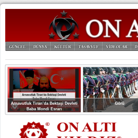
GÜNCEL
DÜNYA
KÜLTÜR
TASAVVUF
VİDEOLAR
D
ARŞİV
Arnavutluk Tiran’da Bektaşi Devleti
Görü
Baba Mondi Esrarı