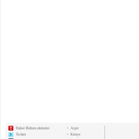
Haber Bülteni eklentisi
Arşiv
Twitter
Künye