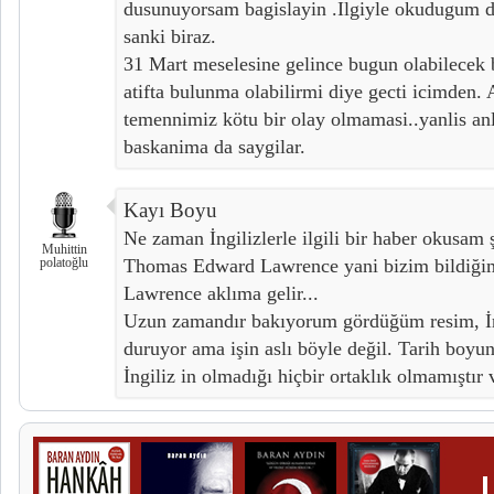
dusunuyorsam bagislayin .Ilgiyle okudugum de
sanki biraz.
31 Mart meselesine gelince bugun olabilecek 
atifta bulunma olabilirmi diye gecti icimden. 
temennimiz kötu bir olay olmamasi..yanlis an
baskanima da saygilar.
Kayı Boyu
Ne zaman İngilizlerle ilgili bir haber okusam 
Muhittin
polatoğlu
Thomas Edward Lawrence yani bizim bildiğimiz
Lawrence aklıma gelir...
Uzun zamandır bakıyorum gördüğüm resim, İng
duruyor ama işin aslı böyle değil. Tarih boyu
İngiliz in olmadığı hiçbir ortaklık olmamıştır