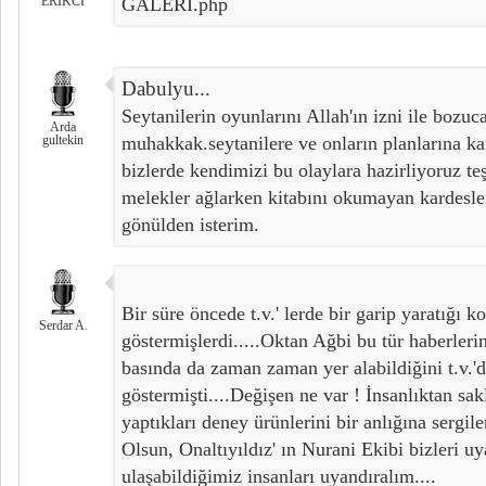
ERİKCİ
GALERI.php
Dabulyu...
Seytanilerin oyunlarını Allah'ın izni ile bozuca
Arda
gultekin
muhakkak.seytanilere ve onların planlarına kars
bizlerde kendimizi bu olaylara hazirliyoruz te
melekler ağlarken kitabını okumayan kardesle
gönülden isterim.
Bir süre öncede t.v.' lerde bir garip yaratığı k
Serdar A.
göstermişlerdi.....Oktan Ağbi bu tür haberle
basında da zaman zaman yer alabildiğini t.v.'
göstermişti....Değişen ne var ! İnsanlıktan sa
yaptıkları deney ürünlerini bir anlığına sergile
Olsun, Onaltıyıldız' ın Nurani Ekibi bizleri uy
ulaşabildiğimiz insanları uyandıralım....