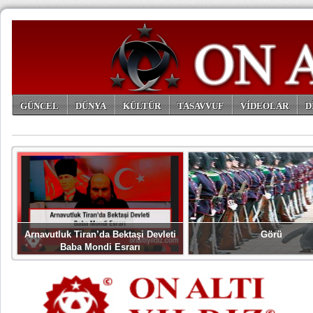
GÜNCEL
DÜNYA
KÜLTÜR
TASAVVUF
VİDEOLAR
D
ARŞİV
Arnavutluk Tiran’da Bektaşi Devleti
Görü
Baba Mondi Esrarı