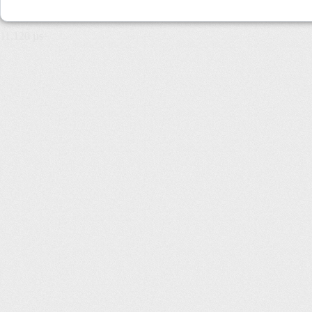
11,120 µs