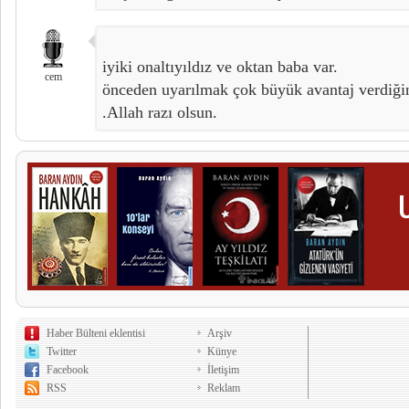
iyiki onaltıyıldız ve oktan baba var.
cem
önceden uyarılmak çok büyük avantaj verdiğiniz
.Allah razı olsun.
Haber Bülteni eklentisi
Arşiv
Twitter
Künye
Facebook
İletişim
RSS
Reklam