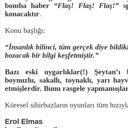
bomba haber
“Flaş! Flaş! Flaş!”
s
konacaktır
.
Konu başlığı:
“İnsanlık bilinci, tüm gerçek diye bildik
bozacak bir bilgi keşfetmiştir.”
Bazı eski uygarlıklar(!) Şeytan’ı
boynuzlu, sakallı, toynaklı, yarı hay
etmişlerdir. Bunu rasgele yapmamışl
Küresel sihirbazların oyunları tüm hızıy
Erol Elmas