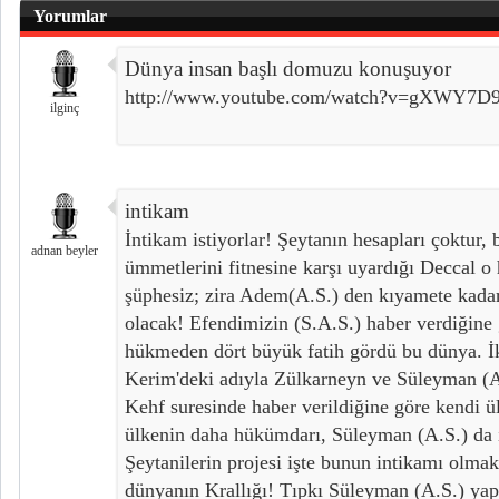
Yorumlar
Dünya insan başlı domuzu konuşuyor
http://www.youtube.com/watch?v=gXWY7D9
ilginç
intikam
İntikam istiyorlar! Şeytanın hesapları çoktur,
adnan beyler
ümmetlerini fitnesine karşı uyardığı Deccal 
şüphesiz; zira Adem(A.S.) den kıyamete kadar
olacak! Efendimizin (S.A.S.) haber verdiğine
hükmeden dört büyük fatih gördü bu dünya. İki
Kerim'deki adıyla Zülkarneyn ve Süleyman (
Kehf suresinde haber verildiğine göre kendi ül
ülkenin daha hükümdarı, Süleyman (A.S.) da 
Şeytanilerin projesi işte bunun intikamı olmak
dünyanın Krallığı! Tıpkı Süleyman (A.S.) yapt