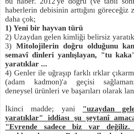
bu haber. 2012'ye doğru (ve tabii son
haberlerin debisinin arttığını göreceği
daha çok;
1) Yeni bir hayvan türü
2) Uzaydan gelen kimliği belirsiz yaratı
3)
Mitolojilerin doğru olduğunu kanı
semavî dinleri yanlışlayan, "tu kaka
yaratıklar ...
4) Genler ile uğraşıp farklı ırklar çıkar
(adam kadmon)'a geçisi sağlamanı
deneysel ürünleri ve başarıları olarak lan
İkinci madde; yani
"uzaydan gele
yaratıklar" iddiası şu şeytanî amac
"Evrende sadece biz var değiliz. 