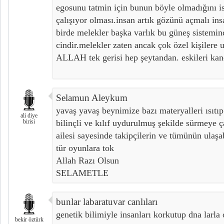
egosunu tatmin için bunun böyle olmadığını isp
çalışıyor olması.insan artık gözünü açmalı insa
birde melekler başka varlık bu güneş sistemin
cindir.melekler zaten ancak çok özel kişilere
ALLAH tek gerisi hep şeytandan. eskileri kan
Selamun Aleykum
yavaş yavaş beynimize bazı materyalleri ısıtıp 
ali diye
birisi
bilinçli ve kılıf uydurulmuş şekilde sürmeye ça
ailesi sayesinde takipçilerin ve tümünün ulaşab
tür oyunlara tok
Allah Razı Olsun
SELAMETLE
bunlar labaratuvar canlıları
genetik bilimiyle insanları korkutup dna larl
bekir öztürk