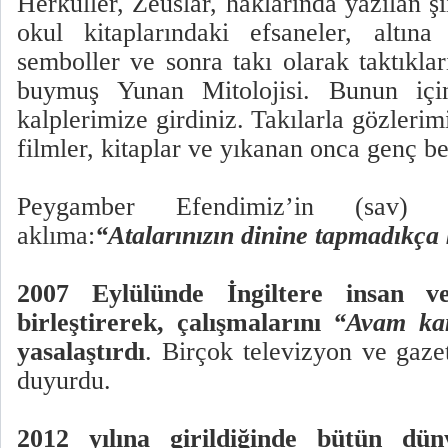
Herküller, Zeuslar, haklarında yazılan şii
okul kitaplarındaki efsaneler, altın
semboller ve sonra takı olarak taktıkla
buymuş Yunan Mitolojisi. Bunun içinm
kalplerimize girdiniz. Takılarla gözlerim
filmler, kitaplar ve yıkanan onca genç b
Peygamber Efendimiz’in (sav) 
aklıma:
“Atalarınızın dinine tapmadıkça
2007 Eylülünde İngiltere insan v
birleştirerek, çalışmalarını
“Avam ka
yasalaştırdı
. Birçok televizyon ve gaz
duyurdu.
2012 yılına girildiğinde bütün dü