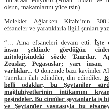
müracaat ediyoruz.(Allah ondan ve tü
olsun, makamlarını yüceltsin)
Melekler Ağlarken Kitabı’nın 308
efsaneler ve yaratıklarla ilgili şunları ya
“… Ama efsaneleri devam etti.
İşte 
insan şeklinde gördüğün cin
mitolojisindeki sözde Tanrılar, Ap
Zeuslar, Pegasuslar; yarı insan, 
varlıklar... O
dönemde bazı kavimler All
Tanrıları ilah edindiler, din edindiler.
B
belli odaklar, bu Şeytanîler sü
mağlubiyetlerinin intikamını kı
peşindeler. Bu cinnîler şeytanlarla iş b
ve Şeytanîler vasıtasıyla bu efsan