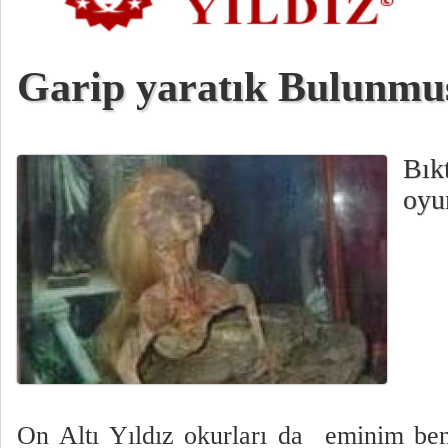
Garip yaratık Bulunmuş
Bıkt
oyun
On Altı Yıldız okurları da
eminim ben