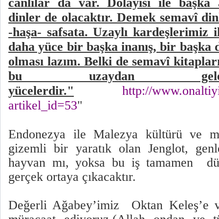
canlılar da var. Dolayısı ile başka 
dinler de olacaktır. Demek semavî dinl
-haşa- safsata. Uzaylı kardeşlerimiz 
daha yüce bir başka inanış, bir başka
olması lazım. Belki de semavî kitapları
bu uzaydan gele
yücelerdir."
http://www.onaltiy
artikel_id=53
"
Endonezya ile Malezya kültürü ve mit
gizemli bir yaratık olan Jenglot, gen
hayvan mı, yoksa bu iş tamamen d
gerçek ortaya çıkacaktır.
Değerli Ağabey’imiz
Oktan Keleş’e v