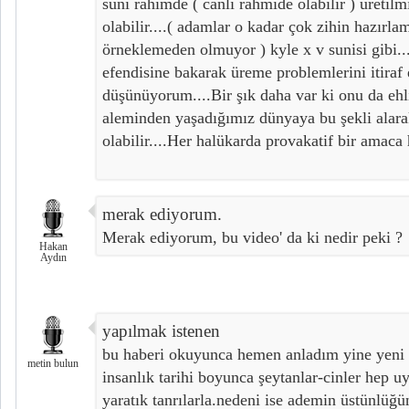
suni rahimde ( canlı rahmide olabilir ) üretilm
olabilir....( adamlar o kadar çok zihin hazırlam
örneklemeden olmuyor ) kyle x v sunisi gibi..
efendisine bakarak üreme problemlerini itiraf e
düşünüyorum....Bir şık daha var ki onu da ehli 
aleminden yaşadığımız dünyaya bu şekli alarak
olabilir....Her halükarda provakatif bir amaca h
merak ediyorum.
Merak ediyorum, bu video' da ki nedir peki ?
Hakan
Aydın
yapılmak istenen
bu haberi okuyunca hemen anladım yine yeni 
metin bulun
insanlık tarihi boyunca şeytanlar-cinler hep uy
yaratık tanrılarla.nedeni ise ademin üstünlüğ