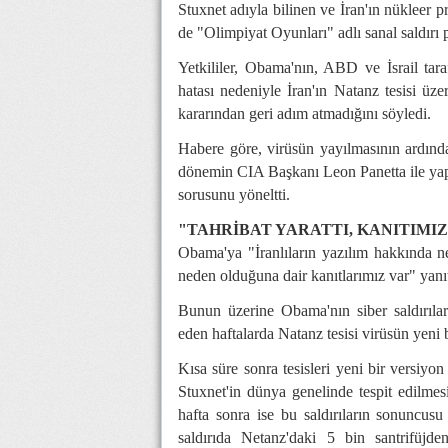
Stuxnet adıyla bilinen ve
İran
'ın nükleer p
de "Olimpiyat Oyunları" adlı sanal saldırı 
Yetkililer, Obama'nın,
ABD
ve İsrail tar
hatası nedeniyle
İran
'ın Natanz tesisi üz
kararından geri adım atmadığını söyledi.
Habere göre, virüsün yayılmasının ardı
dönemin CIA Başkanı Leon Panetta ile yapt
sorusunu yöneltti.
"TAHRİBAT YARATTI, KANITIMIZ
Obama'ya "İranlıların yazılım hakkında ne
neden olduğuna dair kanıtlarımız var" yanıtı
Bunun üzerine Obama'nın siber saldırılar
eden haftalarda Natanz tesisi virüsün yeni 
Kısa süre sonra tesisleri yeni bir versiyo
Stuxnet'in dünya genelinde tespit edilmes
hafta sonra ise bu saldırıların sonuncusu
saldırıda Netanz'daki 5 bin santrifüjde