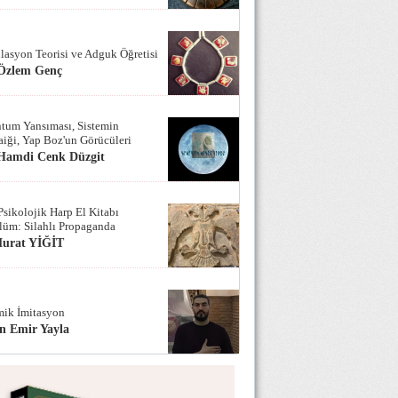
lasyon Teorisi ve Adguk Öğretisi
 Özlem Genç
tum Yansıması, Sistemin
iği, Yap Boz'un Görücüleri
 Hamdi Cenk Düzgit
Psikolojik Harp El Kitabı
lüm: Silahlı Propaganda
Murat YİĞİT
ik İmitasyon
n Emir Yayla