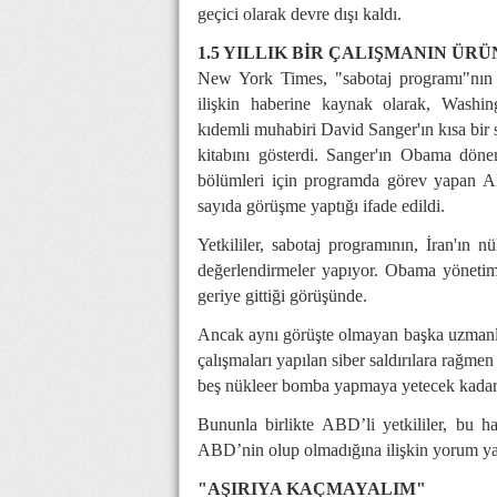
geçici olarak devre dışı kaldı.
1.5 YILLIK BİR ÇALIŞMANIN ÜR
New York Times, "sabotaj programı"nın a
ilişkin haberine kaynak olarak,
Washin
kıdemli muhabiri David Sanger'ın kısa bir
kitabını gösterdi. Sanger'ın Obama dönemi
bölümleri için programda görev yapan
A
sayıda görüşme yaptığı ifade edildi.
Yetkililer, sabotaj programının,
İran
'ın n
değerlendirmeler yapıyor. Obama yönetimi
geriye gittiği görüşünde.
Ancak aynı görüşte olmayan başka uzmanl
çalışmaları yapılan siber saldırılara rağmen 
beş nükleer bomba yapmaya yetecek kadar 
Bununla birlikte
ABD
’li yetkililer, bu h
ABD
’nin olup olmadığına ilişkin yorum y
"AŞIRIYA KAÇMAYALIM"