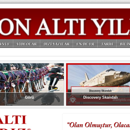
VVUF
VİDEOLAR
DİZİ YAZILAR
EN/DE/FR
TARİH
BİLİ
Görü
Discovery Skandalı