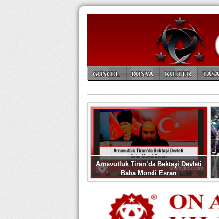
GÜNCEL
DÜNYA
KÜLTÜR
TASA
ARŞİV
Arnavutluk Tiran’da Bektaşi Devleti
Baba Mondi Esrarı