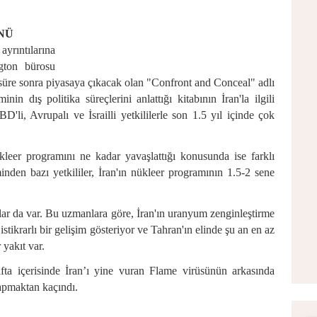
ÜNÜ
yrıntılarına
gton
bürosu
 süre sonra piyasaya çıkacak olan "Confront and Conceal" adlı
nin dış politika süreçlerini anlattığı kitabının
İran
'la ilgili
BD
'li, Avrupalı ve İsrailli yetkililerle son 1.5 yıl içinde çok
ükleer programını ne kadar yavaşlattığı konusunda ise farklı
nden bazı yetkililer,
İran
'ın nükleer programının 1.5-2 sene
ar da var. Bu uzmanlara göre,
İran
'ın uranyum zenginleştirme
istikrarlı bir gelişim gösteriyor ve Tahran'ın elinde şu an en az
yakıt var.
afta içerisinde
İran
’ı yine vuran Flame virüsünün arkasında
apmaktan kaçındı.