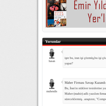
Yorumlar
işte bu, iran işi çözmüş,bu işi ç
hasan
yapar?
Maher Firması Savaşı Kazandı
Bu, İran'ın nükleer tesislerine y
muhendis
Maher (mahir) adlı yazılım firma
süreceklermiş.. araştırın; "Comp