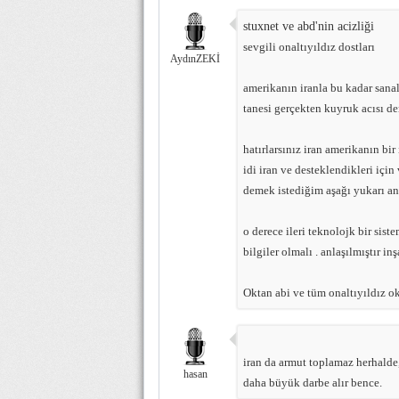
stuxnet ve abd'nin acizliği
sevgili onaltıyıldız dostları
AydınZEKİ
amerikanın iranla bu kadar sanal
tanesi gerçekten kuyruk acısı de
hatırlarsınız iran amerikanın bir
idi iran ve desteklendikleri için
demek istediğim aşağı yukarı anl
o derece ileri teknolojk bir sist
bilgiler olmalı . anlaşılmıştır inş
Oktan abi ve tüm onaltıyıldız o
iran da armut toplamaz herhalde,
hasan
daha büyük darbe alır bence.