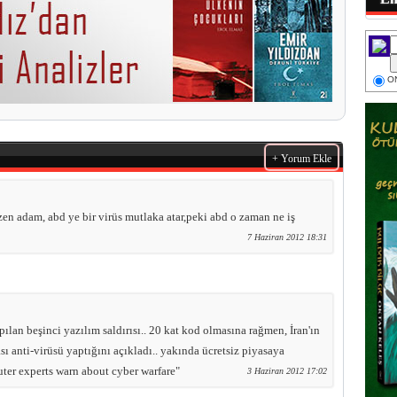
ON
+ Yorum Ekle
özen adam, abd ye bir virüs mutlaka atar,peki abd o zaman ne iş
7 Haziran 2012 18:31
apılan beşinci yazılım saldırısı.. 20 kat kod olmasına rağmen, İran'ın
sı anti-virüsü yaptığını açıkladı.. yakında ücretsiz piyasaya
uter experts warn about cyber warfare"
3 Haziran 2012 17:02