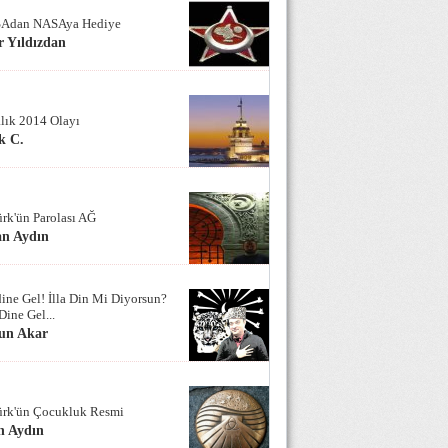
Adan NASAya Hediye
 Yıldızdan
alık 2014 Olayı
k C.
ürk'ün Parolası AĞ
an Aydın
ine Gel! İlla Din Mi Diyorsun?
Dine Gel...
un Akar
ürk'ün Çocukluk Resmi
n Aydın