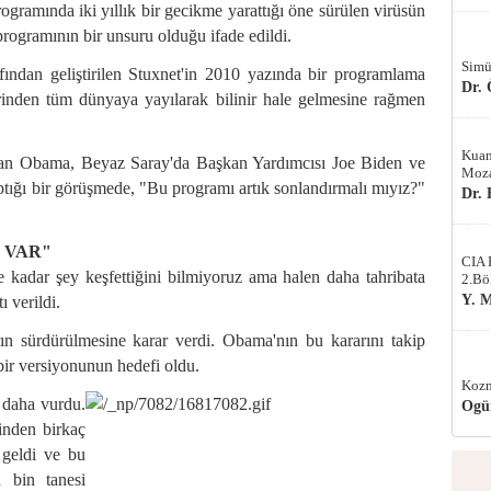
rogramında iki yıllık bir gecikme yarattığı öne sürülen virüsün
programının bir unsuru olduğu ifade edildi.
Simü
afından geliştirilen Stuxnet'in 2010 yazında bir programlama
Dr.
erinden tüm dünyaya yayılarak bilinir hale gelmesine rağmen
Kuan
ndan Obama, Beyaz Saray'da Başkan Yardımcısı Joe Biden ve
Moza
ığı bir görüşmede, "Bu programı artık sonlandırmalı mıyız?"
Dr.
 VAR"
CIA 
 kadar şey keşfettiğini bilmiyoruz ama halen daha tahribata
2.Bö
Y. 
 verildi.
ın sürdürülmesine karar verdi. Obama'nın bu kararını takip
bir versiyonunun hedefi oldu.
Kozm
n daha vurdu.
Ogü
inden birkaç
 geldi ve bu
n bin tanesi