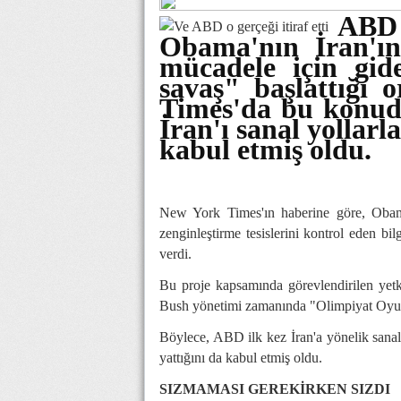
ABD
Obama'nın İran'ın
mücadele için gid
savaş" başlattığı 
Times'da bu konud
İran'ı sanal yollar
kabul etmiş oldu.
New York Times'ın haberine göre, Obam
zenginleştirme tesislerini kontrol eden bilg
verdi.
Bu proje kapsamında görevlendirilen yetki
Bush yönetimi zamanında "Olimpiyat Oyunları
Böylece,
ABD
ilk kez
İran
'a yönelik sanal
yattığını da kabul etmiş oldu.
SIZMAMASI GEREKİRKEN SIZDI