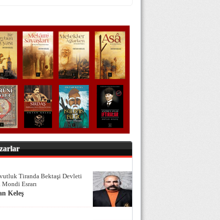
zarlar
vutluk Tiranda Bektaşi Devleti
 Mondi Esrarı
an Keleş