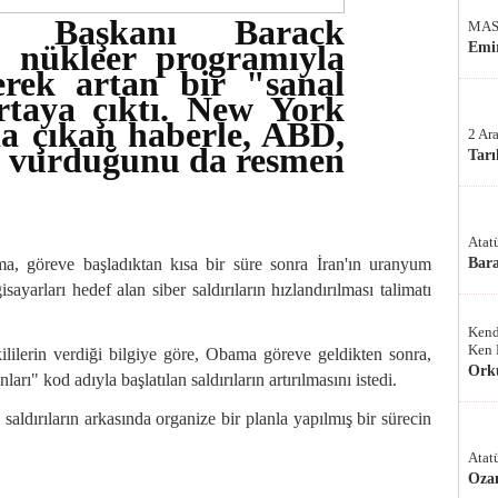
 Başkanı Barack
MAS
 nükleer programıyla
Emir
erek artan bir "sanal
ortaya çıktı. New York
a çıkan haberle, ABD,
2 Ar
la vurduğunu da resmen
Tarı
Atat
a, göreve başladıktan kısa bir süre sonra
İran
'ın uranyum
Bar
isayarları hedef alan siber saldırıların hızlandırılması talimatı
Kend
Ken 
lilerin verdiği bilgiye göre, Obama göreve geldikten sonra,
Ork
" kod adıyla başlatılan saldırıların artırılmasını istedi.
 saldırıların arkasında organize bir planla yapılmış bir sürecin
Atat
Oza