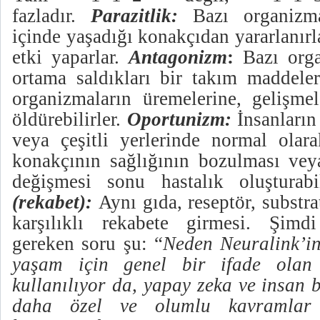
fazladır.
Parazitlik:
Bazı organizma
içinde yaşadığı konakçıdan yararlanırl
etki yaparlar.
Antagonizm
:
Bazı organ
ortama saldıkları bir takım maddeleri
organizmaların üremelerine, gelişmel
öldürebilirler.
Oportunizm:
İnsanların 
veya çeşitli yerlerinde normal olara
konakçının sağlığının bozulması veya
değişmesi sonu hastalık oluşturabi
(rekabet):
Aynı gıda, reseptör, substrat
karşılıklı rekabete girmesi. Şimd
gereken soru şu: “
Neden Neuralink’i
yaşam için genel bir ifade olan 
kullanılıyor da, yapay zeka ve insan be
daha özel ve olumlu kavramlar 