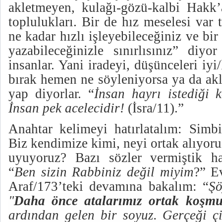
akletmeyen, kulağı-gözü-kalbi Hakk’
toplulukları. Bir de hız meselesi var t
ne kadar hızlı işleyebileceğiniz ve bir
yazabileceğinizle sınırlısınız” diyo
insanlar. Yani iradeyi, düşünceleri iy
bırak hemen ne söyleniyorsa ya da akl
yap diyorlar. “
İnsan hayrı istediği k
İnsan pek acelecidir!
(İsra/11).”
Anahtar kelimeyi hatırlatalım: Sim
Biz kendimize kimi, neyi ortak alıyor
uyuyoruz? Bazı sözler vermiştik hat
“
Ben sizin Rabbiniz değil miyim
?” E
Araf/173’teki devamına bakalım: “
Şö
"
Daha önce atalarımız ortak koşmu
ardından gelen bir soyuz. Gerçeği ç