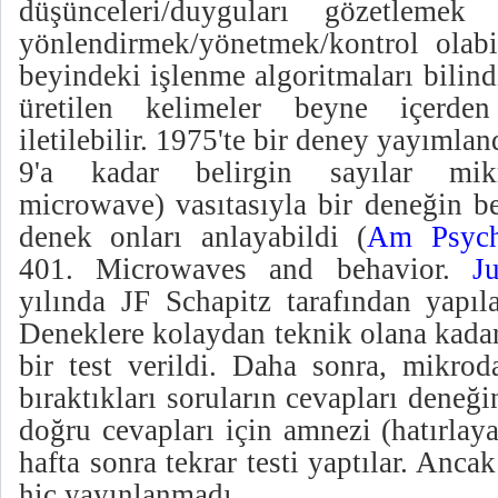
düşünceleri/duyguları gözetleme
yönlendirmek/yönetmek/kontrol olabi
beyindeki işlenme algoritmaları bilin
üretilen kelimeler beyne içerd
iletilebilir.
1975'te bir deney yayımlan
9'a kadar belirgin sayılar mikr
microwave) vasıtasıyla bir deneğin b
denek onları anlayabildi (
Am Psych
401. Microwaves and behavior.
J
yılında JF Schapitz tarafından yapıl
Deneklere kolaydan teknik olana kada
bir test verildi. Daha sonra, mikroda
bıraktıkları soruların cevapları deneği
doğru cevapları için amnezi (hatırlay
hafta sonra tekrar testi yaptılar. Anca
hiç yayınlanmadı.