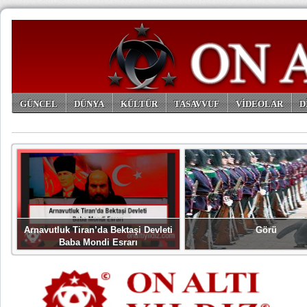
GÜNCEL
DÜNYA
KÜLTÜR
TASAVVUF
VİDEOLAR
D
ARŞİV
Arnavutluk Tiran’da Bektaşi Devleti
Görü
Baba Mondi Esrarı