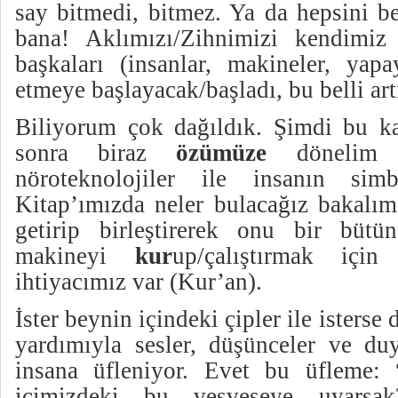
say bitmedi, bitmez. Ya da hepsini b
bana! Aklımızı/Zihnimizi kendimiz
başkaları (insanlar, makineler, yap
etmeye başlayacak/başladı, bu belli art
Biliyorum çok dağıldık. Şimdi bu ka
sonra biraz
özümüze
dönelim 
nöroteknolojiler ile insanın sim
Kitap’ımızda neler bulacağız bakalım.
getirip birleştirerek onu bir bütü
makineyi
kur
up/çalıştırmak iç
ihtiyacımız var (Kur’an).
İster beynin içindeki çipler ile isterse 
yardımıyla sesler, düşünceler ve duy
insana üfleniyor. Evet bu üfleme: 
içimizdeki bu vesveseye uyarsa