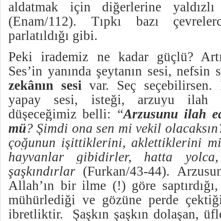
aldatmak için diğerlerine yaldızlı
(Enam/112). Tıpkı bazı çevrele
parlatıldığı gibi.
Peki irademiz ne kadar güçlü? Artı
Ses’in yanında şeytanın sesi, nefsin 
zekânın sesi
var. Seç seçebilirsen.
yapay sesi, isteği, arzuyu ilah 
düşeceğimiz belli: “
Arzusunu ilah e
mü
? Şimdi ona sen mi vekil olacaksın
çoğunun işittiklerini, aklettiklerini
hayvanlar gibidirler, hatta yolc
şaşkındırlar
(Furkan/43-44).
Arzusunu
Allah’ın bir ilme (!) göre saptırdığı
mühürlediği ve gözüne perde çektiğ
ibretliktir.
Şaşkın şaşkın dolaşan, üfl