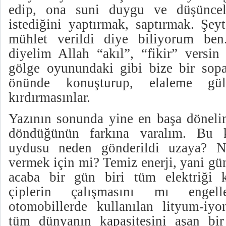
edip, ona suni duygu ve düşüncel
istediğini yaptırmak, saptırmak. Şey
mühlet verildi diye biliyorum ben
diyelim Allah “akıl”, “fikir” versin
gölge oyunundaki gibi bize bir sopa
önünde konuşturup, elaleme güld
kırdırmasınlar.
Yazının sonunda yine en başa döneli
döndüğünün farkına varalım. Bu k
uydusu neden gönderildi uzaya? Neu
vermek için mi? Temiz enerji, yani gün
acaba bir gün biri tüm elektriği k
çiplerin çalışmasını mı engelle
otomobillerde kullanılan lityum-iyo
tüm dünyanın kapasitesini aşan bir