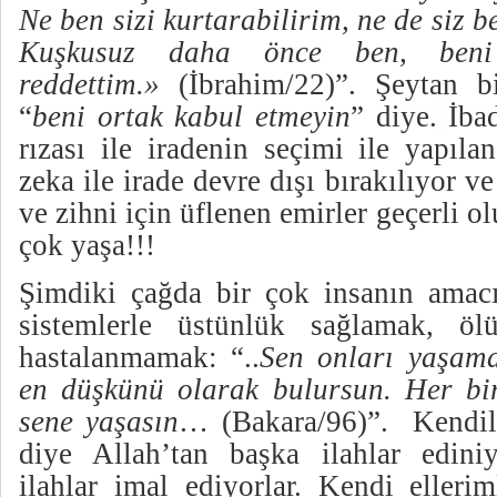
Ne ben sizi kurtarabilirim, ne de siz b
Kuşkusuz daha önce ben, beni
reddettim.»
(İbrahim/22)”. Şeytan bi
“
beni ortak kabul etmeyin
” diye.
İba
rızası ile iradenin seçimi ile yapıla
zeka ile irade devre dışı bırakılıyor v
ve zihni için üflenen emirler geçerli o
çok yaşa!!!
Şimdiki çağda bir çok insanın amacı
sistemlerle üstünlük sağlamak, ö
hastalanmamak: “..
Sen onları yaşama
en düşkünü olarak bulursun. Her bir
sene yaşasın
… (Bakara/96)”.
Kendil
diye Allah’tan başka ilahlar edini
ilahlar imal ediyorlar. Kendi elleri