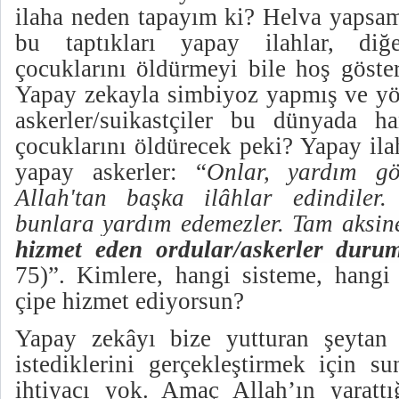
ilaha neden tapayım ki? Helva yapsam
bu taptıkları yapay ilahlar, diğ
çocuklarını öldürmeyi bile hoş göste
Yapay zekayla simbiyoz yapmış ve yön
askerler/suikastçiler bu dünyada h
çocuklarını öldürecek peki? Yapay ila
yapay askerler: “
Onlar, yardım gö
Allah'tan başka ilâhlar edindiler
bunlara yardım edemezler. Tam aksin
hizmet eden ordular/askerler duru
75)”. Kimlere, hangi sisteme, hangi
çipe hizmet ediyorsun?
Yapay zekâyı bize yutturan şeytan 
istediklerini gerçekleştirmek için s
ihtiyacı yok. Amaç Allah’ın yaratt