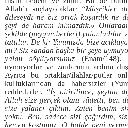
insan bedeni ve zihni.
Bir de bütün
Allah’ı suçlayacaklar: “
Müşrikler di
dileseydi ne biz ortak koşardık ne d
şeyi de haram kılmazdık.» Onlardan
şekilde (peygamberleri) yalanladılar 
tattılar. De ki: Yanınızda bize açıklay
mı? Siz zandan başka bir şeye uymuyo
yalan söylüyorsunuz
(Enam/148).
uymuyorlar ve zanlarının ardına düş
Ayrıca bu ortaklar/ilahlar/putlar onl
kulluklarından da habersizler (Yun
reddederler: “
İş bitirilince, şeytan d
Allah size gerçek olanı vâdetti, ben 
size yalancı çıktım. Zaten benim s
yoktu. Ben, sadece sizi çağırdım, si
hemen koştunuz. O halde beni yermeyi