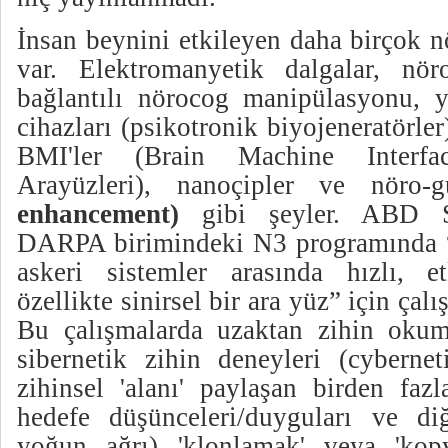
İnsan beynini etkileyen daha birçok n
var. Elektromanyetik dalgalar, nör
bağlantılı nörocog manipülasyonu, yö
cihazları (psikotronik biyojeneratörler
BMI'ler (Brain Machine Interfa
Arayüzleri), nanoçipler ve nöro-g
enhancement)
gibi şeyler. ABD S
DARPA birimindeki N3 programında “g
askeri sistemler arasında hızlı, e
özellikte sinirsel bir ara yüz” için ça
Bu çalışmalarda uzaktan zihin okuma,
sibernetik zihin deneyleri (cyberne
zihinsel 'alanı' paylaşan birden fazl
hedefe düşünceleri/duyguları ve di
yoğun ağrı) 'klonlamak' veya 'ko