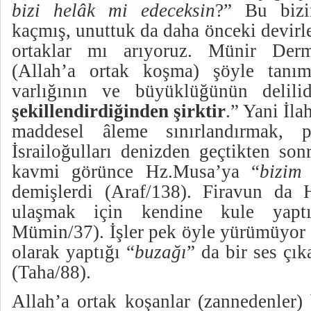
bizi helâk mi edeceksin
?”
Bu bizi
kaçmış, unuttuk da daha önceki devirl
ortaklar mı arıyoruz.
Münir Derm
(Allah’a ortak koşma) şöyle tanıml
varlığının ve büyüklüğünün delili
şekillendirdiğinden şirktir
.” Yani İla
maddesel âleme sınırlandırmak, 
İsrailoğulları denizden geçtikten son
kavmi görünce Hz.Musa’ya “
bizim 
demişlerdi (Araf/138). Firavun da 
ulaşmak için kendine kule yaptır
Mümin/37). İşler pek öyle yürümüyor 
olarak yaptığı “
buzağı
” da bir ses çık
(Taha/88).
Allah’a ortak koşanlar (zannedenler) 