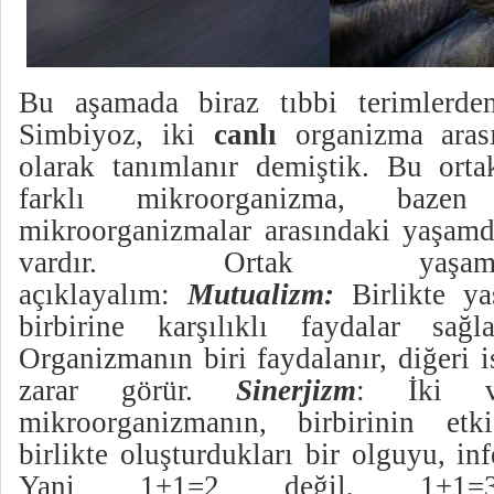
Bu aşamada biraz tıbbi terimlerde
Simbiyoz, iki
canlı
organizma aras
olarak tanımlanır demiştik. Bu ort
farklı mikroorganizma, baz
mikroorganizmalar arasındaki yaşamdır
vardır. Ortak yaşam 
açıklayalım:
Mutualizm:
Birlikte y
birbirine karşılıklı faydalar sağ
Organizmanın biri faydalanır, diğeri 
zarar görür.
Sinerjizm
: İki v
mikroorganizmanın, birbirinin etki
birlikte oluşturdukları bir olguyu, in
Yani 1+1=2 değil, 1+1