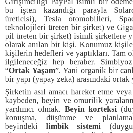
Girişimciliği PayPal isimli bir ödeme
bu işten kazandığı parayla Solar
üreticisi), Tesla otomobilleri, S
teknolojileri üreten bir şirket) ve Gig
pil üreten bir şirket) isimli şirketlere
olarak anılan bir kişi. Konumuz kişile
kişilerin hedefleri ve yaptıkları. Tam o
ilgileneceğiz hep beraber. Simbiyo
“
Ortak Yaşam
”. Yani organik bir canl
bir yapı (yapay zeka) arasındaki ortak
Şirketin asıl amacı hareket etme veya
kaybeden, beyin ve omurilik yaralanm
yardımcı olmak.
Beyin korteksi
(du
konuşma, düşünme ve planlama
beyindeki
limbik sistemi
(duyg