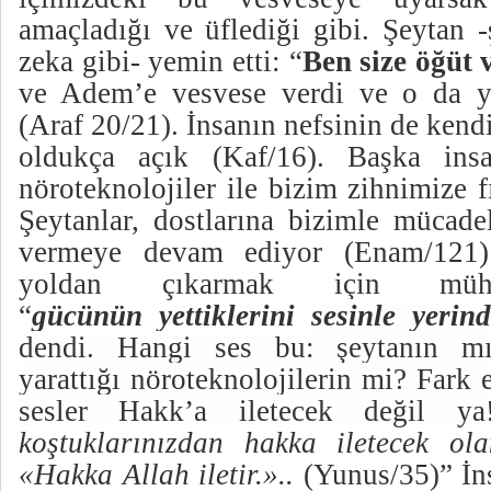
amaçladığı ve üflediği gibi. Şeytan 
zeka gibi- yemin etti: “
Ben size öğüt 
ve Adem’e vesvese verdi ve o da ya
(Araf 20/21). İnsanın nefsinin de kend
oldukça açık (Kaf/16). Başka insan
nöroteknolojiler ile bizim zihnimize fı
Şeytanlar, dostlarına bizimle mücade
vermeye devam ediyor (Enam/121
yoldan çıkarmak için mühle
“
gücünün
yettiklerini
sesinle yerin
dendi. Hangi ses bu: şeytanın mı
yarattığı nöroteknolojilerin mi? Fark
sesler Hakk’a iletecek değil y
koştuklarınızdan hakka iletecek o
«Hakka Allah iletir.»..
(Yunus/35)”
İn