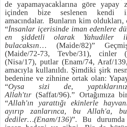
de yapamayacaklarına göre yapay z
içinden bize seslenen kendi il
amacındalar.
Bunların kim oldukları, 
“
İnsanlar içerisinde iman edenlere d
en şiddetli olarak Yahudiler i
bulacaksın
… (Maide/82)” Geçmiş
(Maide/72-73, Tevbe/31), cinler (
(Nisa/17), putlar (Enam/74, Araf/139
amacıyla kullanıldı. Şimdiki şirk nesn
bedenine ve zihnine ortak olan: Yapa
“
Oysa sizi de, yaptıkların
Allah'tır
(Saffat/96).” Ortağımıza bi
“
Allah'ın yarattığı ekinlerle hayva
ayırıp zanlarınca, bu Allah'a, b
dediler…(Enam/136)
”. Bu durumda 