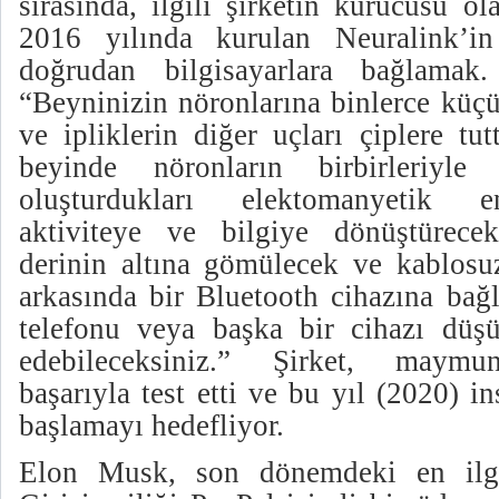
sırasında, ilgili şirketin kurucusu o
2016 yılında kurulan Neuralink’in
doğrudan bilgisayarlara bağlamak.
“Beyninizin nöronlarına binlerce küçü
ve ipliklerin diğer uçları çiplere tu
beyinde nöronların birbirleriyle i
oluşturdukları elektomanyetik en
aktiviteye ve bilgiye dönüştürecek
derinin altına gömülecek ve kablosuz
arkasında bir Bluetooth cihazına bağ
telefonu veya başka bir cihazı düşün
edebileceksiniz.” Şirket, maymun
başarıyla test etti ve bu yıl (2020) i
başlamayı hedefliyor.
Elon Musk, son dönemdeki en ilgin