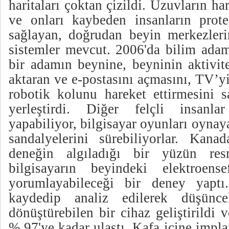
haritaları çoktan çizildi. Uzuvların ha
ve onları kaybeden insanların protez
sağlayan, doğrudan beyin merkezleri
sistemler mevcut. 2006'da bilim adam
bir adamın beynine, beyninin aktivite
aktaran ve e-postasını açmasını, TV’y
robotik kolunu hareket ettirmesini s
yerleştirdi. Diğer felçli insanla
yapabiliyor, bilgisayar oyunları oynaya
sandalyelerini sürebiliyorlar. Kanad
deneğin algıladığı bir yüzün res
bilgisayarın beyindeki elektroensef
yorumlayabileceği bir deney yaptı.
kaydedip analiz edilerek düşüncel
dönüştürebilen bir cihaz geliştirildi
% 97'ye kadar ulaştı. Kafa içine impl