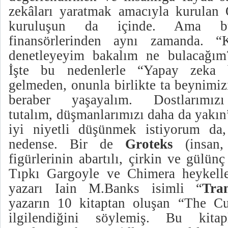
zekâları yaratmak amacıyla kurulan
kuruluşun da içinde. Ama b
finansörlerinden aynı zamanda. “
denetleyeyim bakalım ne bulacağım?
İşte bu nedenlerle “Yapay zeka 
gelmeden, onunla birlikte ta beynimiz
beraber yaşayalım. Dostlarım
tutalım
,
düşmanlarımızı
daha da
yakın
iyi niyetli düşünmek istiyorum da,
nedense. Bir de
Groteks
(insan,
figürlerinin abartılı, çirkin ve gülün
Tıpkı Gargoyle ve Chimera heykelle
yazarı Iain M.Banks isimli “
Tra
yazarın 10 kitaptan oluşan “The Cul
ilgilendiğini söylemiş. Bu kitap