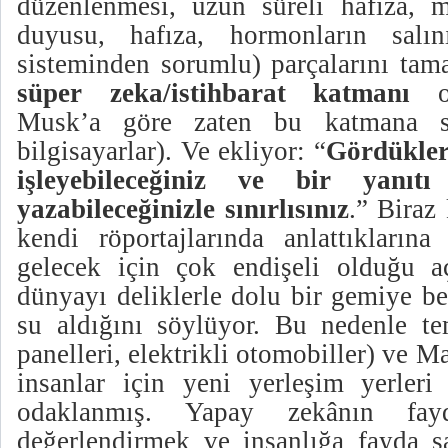
düzenlenmesi, uzun süreli hafıza, 
duyusu, hafıza, hormonların salı
sisteminden sorumlu) parçalarını ta
süper zeka/istihbarat katmanı
ol
Musk’a göre zaten bu katmana sa
bilgisayarlar). Ve ekliyor: “
Gördükleri
işleyebileceğiniz ve bir yanıt
yazabileceğinizle sınırlısınız
.” Biraz 
kendi röportajlarında anlattıkların
gelecek için çok endişeli olduğu aç
dünyayı deliklerle dolu bir gemiye b
su aldığını söylüyor. Bu nedenle te
panelleri, elektrikli otomobiller) ve M
insanlar için yeni yerleşim yerleri
odaklanmış. Yapay zekânın fayd
değerlendirmek ve insanlığa fayda s