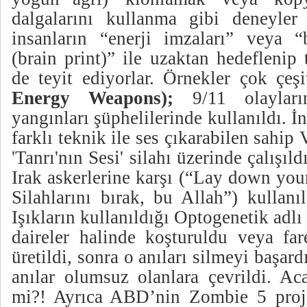
dalgalarını kullanma gibi deneyler 
insanların “enerji imzaları” veya “b
(brain print)” ile uzaktan hedeflenip 
de teyit ediyorlar. Örnekler çok çe
Energy Weapons)
;
9/11 olayları
yangınları şüphelilerinde kullanıldı. İ
farklı teknik ile ses çıkarabilen sahip
'Tanrı'nın Sesi' silahı üzerinde çalışıl
Irak askerlerine karşı (“Lay down your
Silahlarını bırak, bu Allah”) kullanıl
Işıkların kullanıldığı Optogenetik adlı 
daireler halinde koşturuldu veya far
üretildi, sonra o anıları silmeyi başar
anılar olumsuz olanlara çevrildi. Ac
mi?! Ayrıca ABD’nin Zombie 5 proje