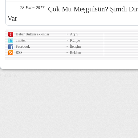
Çok Mu Meşgulsün? Şimdi Dinl
28 Ekim 2017
Var
Haber Bülteni eklentisi
Arşiv
Twitter
Künye
Facebook
İletişim
RSS
Reklam
9,434 µs