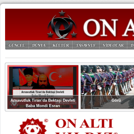
GÜNCEL
DÜNYA
KÜLTÜR
TASAVVUF
VİDEOLAR
D
ARŞİV
Arnavutluk Tiran’da Bektaşi Devleti
Görü
Baba Mondi Esrarı