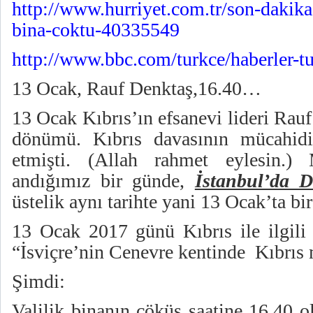
http://www.hurriyet.com.tr/son-dakik
bina-coktu-40335549
http://www.bbc.com/turkce/haberler-
13 Ocak, Rauf Denktaş,16.40…
13 Ocak Kıbrıs’ın efsanevi lideri Rauf
dönümü. Kıbrıs davasının mücahidi
etmişti. (Allah rahmet eylesin
andığımız bir günde,
İstanbul’da D
üstelik aynı tarihte yani 13 Ocak’ta bi
13 Ocak 2017 günü Kıbrıs ile ilgili
“İsviçre’nin Cenevre kentinde
Kıbrıs 
Şimdi:
Valilik binanın çöküş saatine 16.40 o