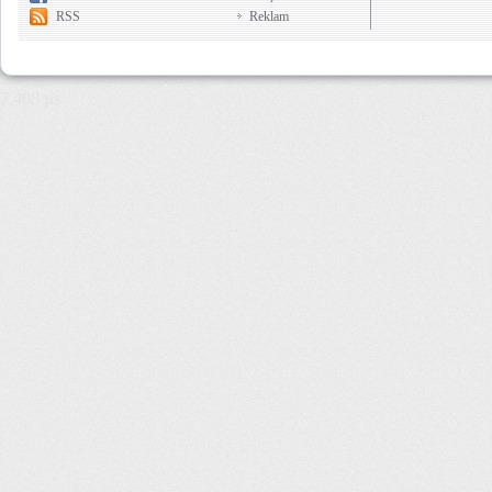
RSS
Reklam
7,408 µs