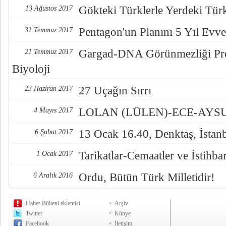
Gökteki Türklerle Yerdeki Türkl
13 Ağustos 2017
Pentagon'un Planını 5 Yıl Evve
31 Temmuz 2017
Gargad-DNA Görünmezliği Pro
21 Temmuz 2017
Biyoloji
27 Uçağın Sırrı
23 Haziran 2017
LOLAN (LÜLEN)-ECE-AYSUL
4 Mayıs 2017
13 Ocak 16.40, Denktaş, İstan
6 Şubat 2017
Tarikatlar-Cemaatler ve İstihba
1 Ocak 2017
Ordu, Bütün Türk Milletidir!
6 Aralık 2016
Haber Bülteni eklentisi
Arşiv
Twitter
Künye
Facebook
İletişim