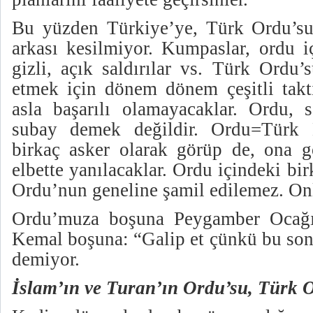
Bu yüzden Türkiye’ye, Türk Ordu’sun
arkası kesilmiyor. Kumpaslar, ordu i
gizli, açık saldırılar vs. Türk Ordu
etmek için dönem dönem çeşitli takti
asla başarılı olamayacaklar. Ordu, s
subay demek değildir. Ordu=Türk M
birkaç asker olarak görüp de, ona gö
elbette yanılacaklar. Ordu içindeki bir
Ordu’nun geneline şamil edilemez. Onl
Ordu’muza boşuna Peygamber Ocağı
Kemal boşuna: “Galip et çünkü bu son
demiyor.
İslam’ın ve Turan’ın Ordu’su,
Türk
O