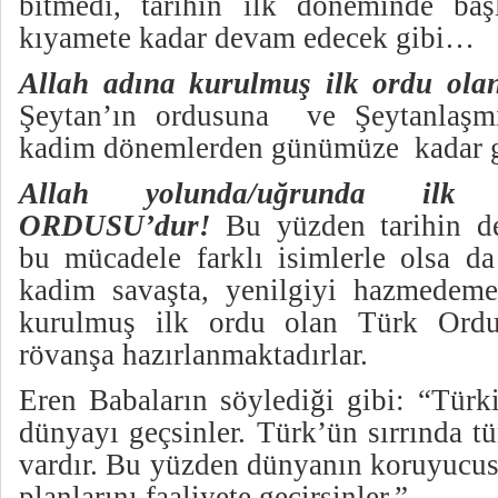
bitmedi, tarihin ilk döneminde ba
kıyamete kadar devam edecek gibi…
Allah adına kurulmuş ilk ordu ol
Şeytan’ın ordusuna ve Şeytanlaşmış
kadim dönemlerden günümüze kadar ge
Allah yolunda/uğrunda il
ORDUSU’dur!
Bu yüzden tarihin de
bu mücadele farklı isimlerle olsa da
kadim savaşta, yenilgiyi hazmedeme
kurulmuş ilk ordu olan Türk Ordu
rövanşa hazırlanmaktadırlar.
Eren Babaların söylediği gibi: “Türki
dünyayı geçsinler. Türk’ün sırrında 
vardır. Bu yüzden dünyanın koruyucus
planlarını faaliyete geçirsinler.”