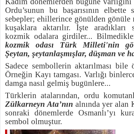
Kadim dönemlerden bugüne varlığını
Ordu’sunun bu başarısının elbette s
sebepler; ehillerince gönülden gönüle
kuşaklara aktarılır. İşte aradıklar
kozmik odalara girdiler... Bilmedikl
kozmik odası Türk Milleti'nin g
Şeytan, şeytanlaşmışlar, düşman ve ha
Sadece sembollerin aktarılması bile ö
Örneğin Kayı tamgası. Varlığı binler
damga nasıl gelmiş bugünlere...
Türklerin atalarından, ordu komuta
Zülkarneyn Ata’nın
alnında yer alan 
sonraki dönemlerde Osmanlı’yı kura
sembol olmuştur.