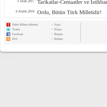
Tarikatlar-Cemaatler ve İstihba
1 Ocak 2017
Ordu, Bütün Türk Milletidir!
6 Aralık 2016
Haber Bülteni eklentisi
Arşiv
Twitter
Künye
Facebook
İletişim
RSS
Reklam
7,929 µs