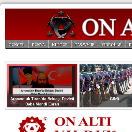
GÜNCEL
DÜNYA
KÜLTÜR
TASAVVUF
VİDEOLAR
D
ARŞİV
Arnavutluk Tiran’da Bektaşi Devleti
Görü
Baba Mondi Esrarı