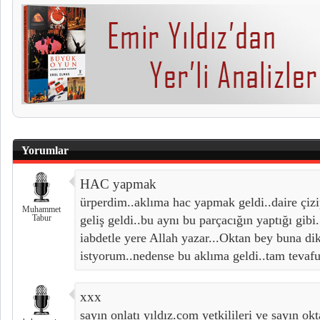
Yorumlar
HAC yapmak
ürperdim..aklıma hac yapmak geldi..daire çizip
Muhammet
Tabur
geliş geldi..bu aynı bu parçacığın yaptığı gib
iabdetle yere Allah yazar...Oktan bey buna di
istyorum..nedense bu aklıma geldi..tam tevafu
xxx
sayın onlatı yıldız.com yetkilileri ve sayın okt