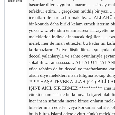
hakan çetin
başarılar diler saygılar sunarım...... sin-ay m
tefekkür ettim.... gerçekten müthiş bir yazı ...
icraatları ile harika bir makale...... ALLAHÜ
bir konuda daha biriki kelam etmek isterim b
yoksa........efendim enam suresi 111.ayette ne
melekleride indirsek inanacak değiller...... ew
melek iner de iman etmezler bu kadar mı kafi
korkmazlarmı ? diye düşündüm.... şu açıdan 
deccal yalanlarıyla ve sahte oyunlarıyla şeytan
sokabilir.... amaaaaaa.... ALLAHÜ TEALA
yüce rabbim de bu deccal ve taraftarlarına ka
olsun diye melekleri insan kılığına sokup d
*****HAŞA TEVBE ALLAH (CC) BİLİR 
İŞİNE AKIL SIR ERMEZ ********** ama in
çünkü enam 111 de bu konuyada işaret olabili
iner insan sıfatında inerse kimse onların mel
bilseler iman ederler veya korkarlar kafirler 
bu iş b iraz islami adete aykırı çünkü melekle