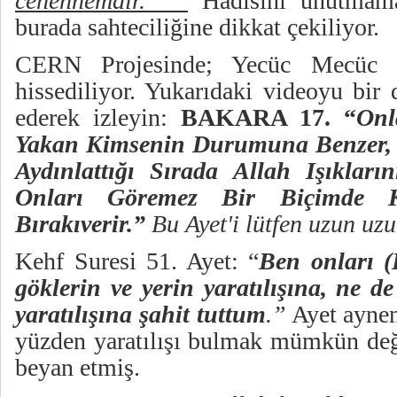
cehennemdir.”
Hadisini unutmama
burada sahteciliğine dikkat çekiliyor.
CERN Projesinde; Yecüc Mecüc 
hissediliyor. Yukarıdaki videoyu bir 
ederek izleyin:
BAKARA 17. “
Onl
Yakan Kimsenin Durumuna Benzer, 
Aydınlattığı Sırada Allah Işıkları
Onları Göremez Bir Biçimde Ka
Bırakıverir.”
Bu Ayet'i lütfen uzun uzu
Kehf Suresi 51. Ayet: “
Ben onları (
göklerin ve yerin yaratılışına, ne de
yaratılışına şahit tuttum
.”
Ayet aynen
yüzden yaratılışı bulmak mümkün deği
beyan etmiş.