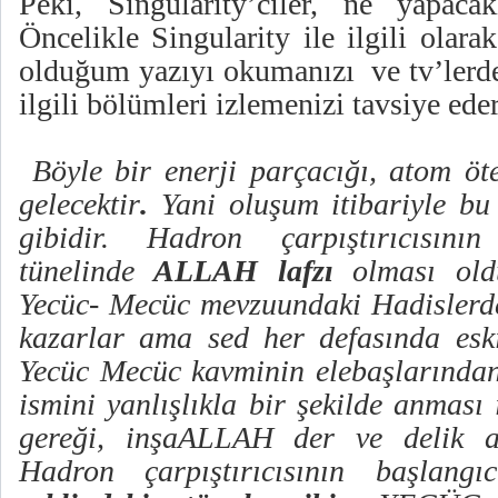
Peki, Singularity’ciler, ne yapaca
Öncelikle Singularity ile ilgili ola
olduğum yazıyı okumanızı ve tv’lerde
ilgili bölümleri izlemenizi tavsiye ede
Böyle bir enerji parçacığı, atom öt
gelecektir
.
Yani oluşum itibariyle bu
gibidir.
Hadron çarpıştırıcısını
tünelinde
ALLAH lafzı
olması old
Yecüc- Mecüc mevzuundaki Hadislerd
kazarlar ama sed her defasında eski 
Yecüc Mecüc kavminin elebaşlarından 
ismini yanlışlıkla bir şekilde anması
gereği, inşaALLAH der ve delik açı
Hadron çarpıştırıcısının başlang