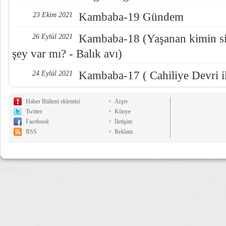
Kambaba-19 Gündem
23 Ekim 2021
Kambaba-18 (Yaşanan kimin sis
26 Eylül 2021
şey var mı? - Balık avı)
Kambaba-17 ( Cahiliye Devri i
24 Eylül 2021
Haber Bülteni eklentisi
Arşiv
Twitter
Künye
Facebook
İletişim
RSS
Reklam
8,768 µs