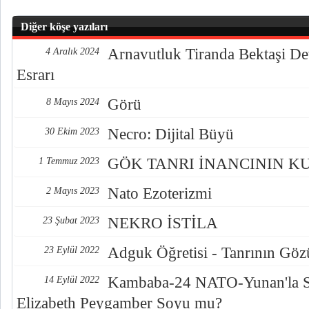
Diğer köşe yazıları
Arnavutluk Tiranda Bektaşi De
4 Aralık 2024
Esrarı
Görü
8 Mayıs 2024
Necro: Dijital Büyü
30 Ekim 2023
GÖK TANRI İNANCININ K
1 Temmuz 2023
Nato Ezoterizmi
2 Mayıs 2023
NEKRO İSTİLA
23 Şubat 2023
Adguk Öğretisi - Tanrının Göz
23 Eylül 2022
Kambaba-24 NATO-Yunan'la S
14 Eylül 2022
Elizabeth Peygamber Soyu mu?