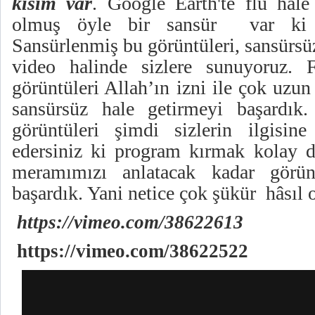
kısım var
. Google Earth'te flu hale
olmuş öyle bir sansür var ki 
Sansürlenmiş bu görüntüleri, sansürsüz
video halinde sizlere sunuyoruz. F
görüntüleri Allah’ın izni ile çok uzun
sansürsüz hale getirmeyi başardık.
görüntüleri şimdi sizlerin ilgisin
edersiniz ki program kırmak kolay 
meramımızı anlatacak kadar görün
başardık. Yani netice çok şükür hâsıl 
https://vimeo.com/38622613
https://vimeo.com/38622522