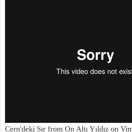
Cern'deki Sır
from
On Altı Yıldız
on
Vi