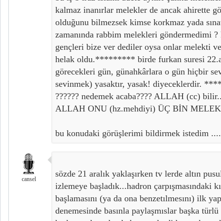
kalmaz inanırlar melekler de ancak ahirette gö
olduğunu bilmezsek kimse korkmaz yada sınav
zamanında rabbim melekleri göndermedimi ? ha
gençleri bize ver dediler oysa onlar melekti v
helak oldu.********* birde furkan suresi 22.a
görecekleri gün, günahkârlara o gün hiçbir sev
sevinmek) yasaktır, yasak! diyeceklerdir. ***
?????? nedemek acaba???? ALLAH (cc) bilir...
ALLAH ONU (hz.mehdiyi) ÜÇ BİN MELEK
bu konudaki görüşlerimi bildirmek istedim ....s
sözde 21 aralık yaklaşırken tv lerde altın pusu
cansel
izlemeye başladık...hadron çarpışmasındaki kı
başlamasını (ya da ona benzetılmesını) ilk ya
denemesinde basınla paylaşmıslar başka türlü