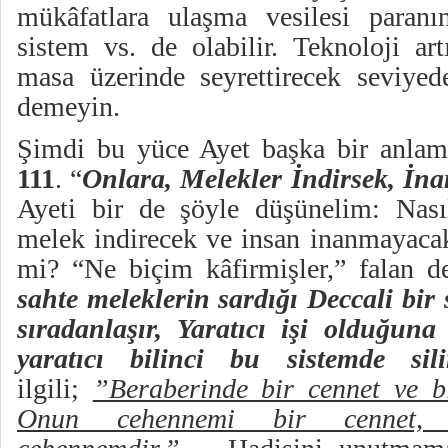
mükâfatlara ulaşma vesilesi paranı
sistem vs. de olabilir. Teknoloji art
masa üzerinde seyrettirecek seviye
demeyin.
Şimdi bu yüce Ayet başka bir anla
111
. “
Onlara, Melekler İndirsek, İna
Ayeti bir de şöyle düşünelim: Nası
melek indirecek ve insan inanmayacak
mi? “Ne biçim kâfirmişler,” falan d
sahte meleklerin sardığı Deccali bir 
sıradanlaşır, Yaratıcı işi olduğun
yaratıcı bilinci bu sistemde sili
ilgili;
”Beraberinde bir cennet ve b
Onun cehennemi bir cennet,