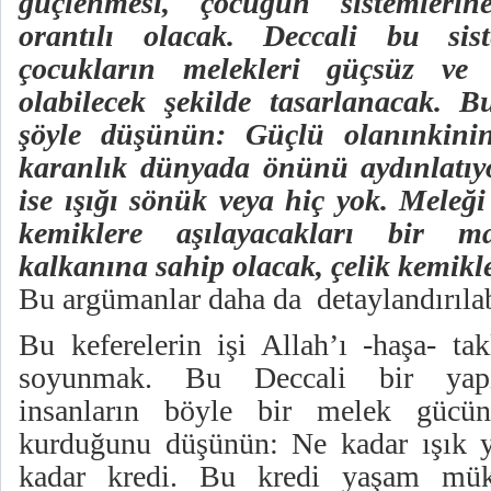
güçlenmesi, çocuğun sistemlerin
orantılı olacak. Deccali bu sis
çocukların melekleri güçsüz ve
olabilecek şekilde tasarlanacak. 
şöyle düşünün: Güçlü olanınkinin
karanlık dünyada önünü aydınlatıyo
ise ışığı sönük veya hiç yok. Meleğ
kemiklere aşılayacakları bir 
kalkanına sahip olacak, çelik kemikl
Bu argümanlar daha da detaylandırılabi
Bu keferelerin işi Allah’ı -haşa- tak
soyunmak. Bu Deccali bir yapıd
insanların böyle bir melek gücün
kurduğunu düşünün: Ne kadar ışık y
kadar kredi. Bu kredi yaşam mükâ