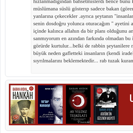
hızlanmadıgından bahsetmıslerdi bence bunu ku
müslümana süslü gösterıp sadece bakan (gör
yanlarına çekecekler .ayrıca şeytanın "insanla
senin dosdoğru yolunca oturacağım " ayetini ak
içinde kalınca allahın da bir planı olduğunu an
sanmıyorum en azından farkında olmadan bu iş
görürde kurtulur...belki de rabbin şeytanilere
büyük neden gafletteki insanların (kendi irade
sıyrılmalarını beklemektedir... rab tuzak kuranl