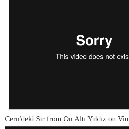
Cern'deki Sır
from
On Altı Yıldız
on
Vi