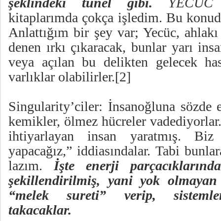
şeklindeki tünel gibi.
YECÜC
kitaplarımda çokça işledim. Bu konud
Anlattığım bir şey var; Yecüc, ahlak
denen ırkı çıkaracak, bunlar yarı insa
veya açılan bu delikten gelecek has
varlıklar olabilirler.
[2]
Singularity’ciler: İnsanoğluna sözde 
kemikler, ölmez hücreler vadediyorlar.
ihtiyarlayan insan yaratmış. Bi
yapacağız,” iddiasındalar. Tabi bunla
lazım.
İşte enerji parçacıklarınd
şekillendirilmiş, yani yok olmayan
“melek sureti” verip, sistemle
takacaklar.