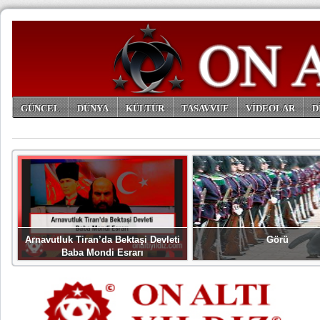
GÜNCEL
DÜNYA
KÜLTÜR
TASAVVUF
VİDEOLAR
D
ARŞİV
Arnavutluk Tiran’da Bektaşi Devleti
Görü
Baba Mondi Esrarı