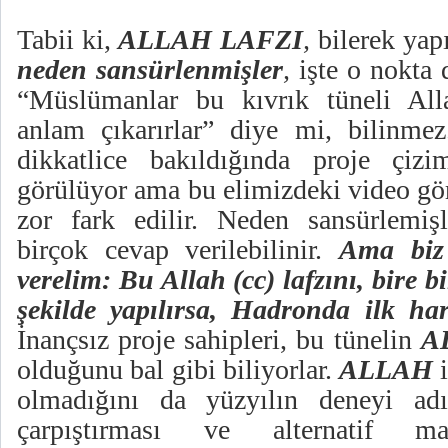
Tabii ki,
ALLAH LAFZI
,
bilerek yap
neden sansürlenmişler
,
işte o nokta 
“Müslümanlar bu kıvrık tüneli Alla
anlam çıkarırlar” diye mi, bilinmez.
dikkatlice bakıldığında proje çizi
görülüyor ama bu elimizdeki video gö
zor fark edilir. Neden sansürlemiş
birçok cevap verilebilinir.
Ama biz 
verelim: Bu Allah (cc) lafzını, bire b
şekilde yapılırsa, Hadronda ilk ha
İnançsız proje sahipleri, bu tünelin
A
olduğunu bal gibi biliyorlar.
ALLAH
olmadığını da yüzyılın deneyi adın
çarpıştırması ve alternatif ma