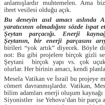
anlamışlardır muhtemelen. Ama bi
ibret vesilesi olduğu açık.
Bu deneyin asıl amacı aslında 
yaratıcının olmadığını sözde ispat e
Şeytan parçacığı. Enerji kaynağ
Şeytanın, bir enerji parçasını arıy
birileri “yok artık” diyecek. Böyle d
not: Bu gibi projelere birçok gizli s
Şeytani birçok yapı vs. çok uçuk
olurlar. Her birinin amacı, kendi planl
Mesela Vatikan ve İsrail bu projeye 
cömert davranmışlardır. Vatikan, Mesi
bilim adamları enerji oluşum kaynağı 
Siyonistler ise Yehova’dan bir parça ar