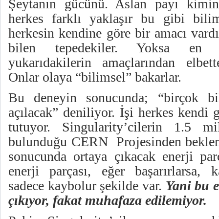
Şeytanın gücünü. Aslan payı kimin
herkes farklı yaklaşır bu gibi bilim
herkesin kendine göre bir amacı vardı
bilen tepedekiler. Yoksa en al
yukarıdakilerin amaçlarından elbett
Onlar olaya “bilimsel” bakarlar.
Bu deneyin sonucunda; “birçok bi
açılacak” deniliyor. İşi herkes kendi
tutuyor. Singularity’cilerin 1.5 m
bulunduğu CERN Projesinden beklenti
sonucunda ortaya çıkacak enerji parç
enerji parçası, eğer başarırlarsa,
sadece kaybolur şekilde var.
Yani bu e
çıkıyor, fakat muhafaza edilemiyor.