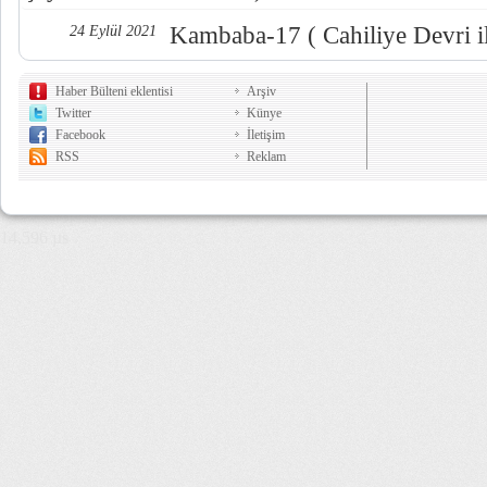
Kambaba-17 ( Cahiliye Devri i
24 Eylül 2021
Haber Bülteni eklentisi
Arşiv
Twitter
Künye
Facebook
İletişim
RSS
Reklam
14,596 µs