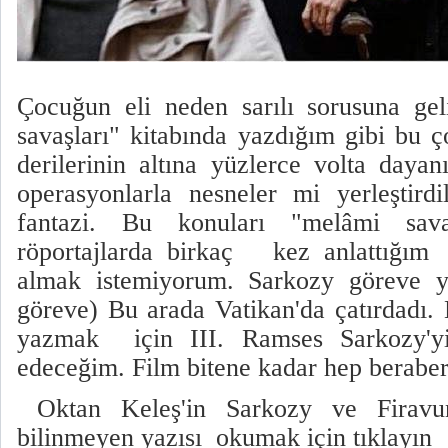
Çocuğun eli neden sarılı sorusuna ge
savaşları" kitabında yazdığım gibi bu ç
derilerinin altına yüzlerce volta dayan
operasyonlarla nesneler mi yerleştir
fantazi. Bu konuları "melâmi sava
röportajlarda birkaç kez anlattığım 
almak istemiyorum. Sarkozy göreve y
göreve) Bu arada Vatikan'da çatırdadı. 
yazmak için III. Ramses Sarkozy'
edeceğim. Film bitene kadar hep berabe
Oktan Keleş'in Sarkozy ve Firavu
bilinmeyen yazısı okumak için tıklayın