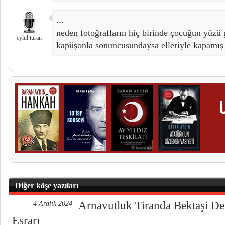
...
neden fotoğrafların hiç birinde çocuğun yüzü
eylül turan
kapüşonla sonuncusundaysa elleriyle kapamı
Diğer köşe yazıları
Arnavutluk Tiranda Bektaşi De
4 Aralık 2024
Esrarı