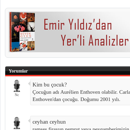
Yorumlar
Kim bu çocuk?
Çocuğun adı Aurélien Enthoven olabilir. Carl
Nc
Enthoven'dan çocuğu. Doğumu 2001 yılı.
ceyhan ceyhun
ramses firavun nemrut veya peygamberimizin k