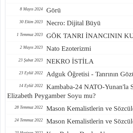
Görü
8 Mayıs 2024
Necro: Dijital Büyü
30 Ekim 2023
GÖK TANRI İNANCININ K
1 Temmuz 2023
Nato Ezoterizmi
2 Mayıs 2023
NEKRO İSTİLA
23 Şubat 2023
Adguk Öğretisi - Tanrının Göz
23 Eylül 2022
Kambaba-24 NATO-Yunan'la S
14 Eylül 2022
Elizabeth Peygamber Soyu mu?
Mason Kemalistlerin ve Sözcüle
28 Temmuz 2022
Mason Kemalistlerin ve Sözcüle
24 Temmuz 2022
23 Haziran 2022