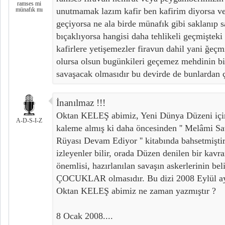
ramses mi
münafık mı
unutmamak lazım kafir ben kafirim diyorsa ve
geçiyorsa ne ala birde münafık gibi saklanıp s
bıçaklıyorsa hangisi daha tehlikeli geçmişteki
kafirlere yetişemezler firavun dahil yani ğeçm
olursa olsun bugünkileri geçemez mehdinin bir
savaşacak olmasıdır bu devirde de bunlardan 
İnanılmaz !!!
Oktan KELEŞ abimiz, Yeni Dünya Düzeni için y
A-D-S-I-Z
kaleme almış ki daha öncesinden '' Melâmi S
Rüyası Devam Ediyor '' kitabında bahsetmiştir. 
izleyenler bilir, orada Düzen denilen bir kavr
önemlisi, hazırlanılan savaşın askerlerinin beli
ÇOCUKLAR olmasıdır. Bu dizi 2008 Eylül ayı
Oktan KELEŞ abimiz ne zaman yazmıştır ?
8 Ocak 2008....