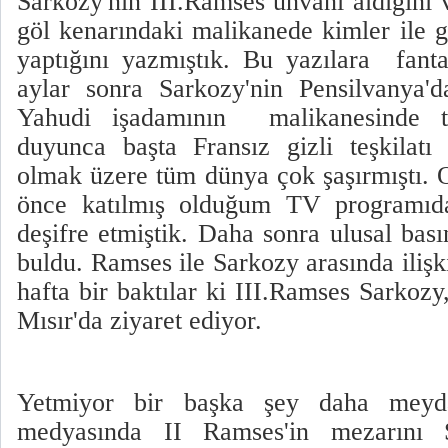
Sarkozy'nin III.Ramses ünvanı aldığını 
göl kenarındaki malikanede kimler ile g
yaptığını yazmıştık. Bu yazılara fant
aylar sonra Sarkozy'nin Pensilvanya'd
Yahudi işadamının malikanesinde tat
duyunca başta Fransız gizli teşkilat
olmak üzere tüm dünya çok şaşırmıştı. O
önce katılmış olduğum TV programıd
deşifre etmiştik. Daha sonra ulusal bas
buldu. Ramses ile Sarkozy arasında iliş
hafta bir baktılar ki III.Ramses Sarkoz
Mısır'da ziyaret ediyor.
Yetmiyor bir başka şey daha meyd
medyasında II Ramses'in mezarını 