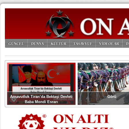
GÜNCEL
DÜNYA
KÜLTÜR
TASAVVUF
VİDEOLAR
D
ARŞİV
Arnavutluk Tiran’da Bektaşi Devleti
Görü
Baba Mondi Esrarı