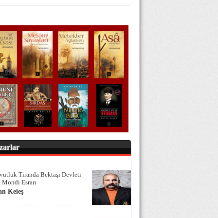
zarlar
vutluk Tiranda Bektaşi Devleti
 Mondi Esrarı
an Keleş