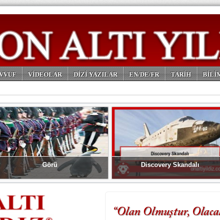
VVUF
VİDEOLAR
DİZİ YAZILAR
EN/DE/FR
TARİH
BİLİ
Görü
Discovery Skandalı