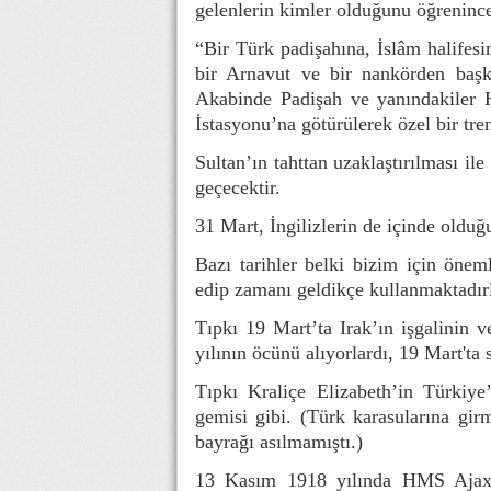
gelenlerin kimler olduğunu öğreninc
“Bir Türk padişahına, İslâm halifesi
bir Arnavut ve bir nankörden başk
Akabinde Padişah ve yanındakiler H
İstasyonu’na götürülerek özel bir tren
Sultan’ın tahttan uzaklaştırılması il
geçecektir.
31 Mart, İngilizlerin de içinde olduğu 
Bazı tarihler belki bizim için öneml
edip zamanı geldikçe kullanmaktadırl
Tıpkı 19 Mart’ta Irak’ın işgalinin v
yılının öcünü alıyorlardı, 19 Mart'ta 
Tıpkı Kraliçe Elizabeth’in Türkiye
gemisi gibi. (Türk karasularına gi
bayrağı asılmamıştı.)
13 Kasım 1918 yılında HMS Ajax is