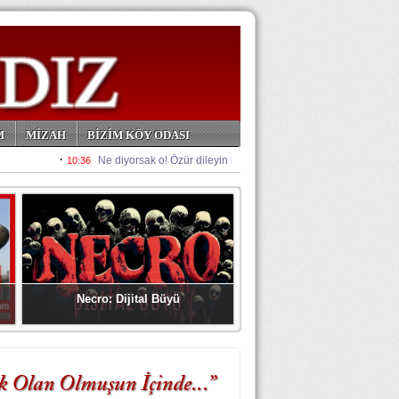
M
MİZAH
BİZİM KÖY ODASI
Necro: Dijital Büyü