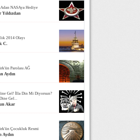
Adan NASAya Hediye
 Yıldızdan
alık 2014 Olayı
k C.
ürk'ün Parolası AĞ
an Aydın
ine Gel! İlla Din Mi Diyorsun?
Dine Gel...
un Akar
ürk'ün Çocukluk Resmi
n Aydın