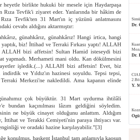
 heyetle birlikte hukuki bir mesele için Haydarpaşa
Rıza Tevfik'i ziyaret eder. Yanlarında bir hâkim de
 Rıza Tevfik'ten 31 Mart'ın iç yüzünü anlatmasını
Simü
Dr.
daki cevabı aldığını aktarmıştır:
ârız, günahkârız, günahkârız! Hangi irtica, hangi
z yaptık, biz! İttihad ve Terraki Fırkası yaptı! ALLAH
Kuan
Moza
! ALLAH bizi affetsin! Sultan Hamid isteseydi bizi
Dr.
 Fakat yapmadı. Merhameti mani oldu. Kan dökülmesini
yetler işledik.(...) ALLAH bizi affetsin! Evet, biz
 indirdik ve Yıldız'ın hazinesi soyuldu. Tepsi tepsi,
CIA 
ve Terraki Merkezi'ne nakledildi. Ama kapanın elinde
2.Bö
Y. 
günahımız çok büyüktür. 31 Mart uydurma ihtilâli
'e bundan kaçınılması lâzım geldiğini söyledim.
Kozm
inin ne büyük cinayet olduğunu anlattım. Aldığım
Ogü
İttihat ve Terakki Cemiyeti'nin paraya ihtiyacı var.
nginliği ve oradaki hazine karşılayabilir.”
[3]
üğe konulmuş, başkent İstanbul tam anlamıyla kaosun