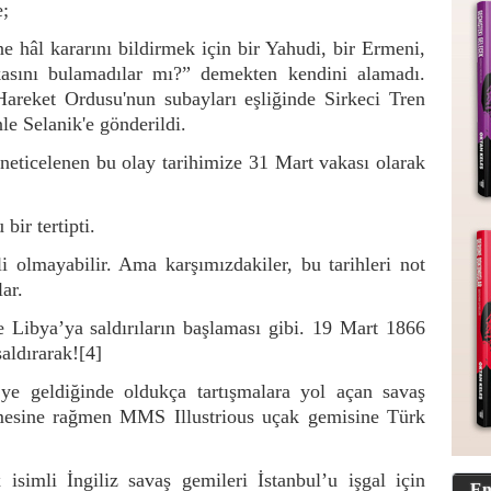
e;
ne hâl kararını bildirmek için bir Yahudi, bir Ermeni,
asını bulamadılar mı?” demekten kendini alamadı.
areket Ordusu'nun subayları eşliğinde Sirkeci Tren
le Selanik'e gönderildi.
e neticelenen bu olay tarihimize 31 Mart vakası olarak
bir tertipti.
i olmayabilir. Ama karşımızdakiler, bu tarihleri not
ar.
e Libya’ya saldırıların başlaması gibi. 19 Mart 1866
saldırarak!
[4]
’ye geldiğinde oldukça tartışmalara yol açan savaş
rmesine rağmen MMS Illustrious uçak gemisine Türk
imli İngiliz savaş gemileri İstanbul’u işgal için
En