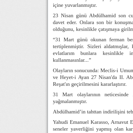
içine yuvarlanmıştır.
23 Nisan günü Abdülhamid son cum
davet eder. Onlara son bir konuşma
olduğunu, kesinlikle çatışmaya giri
“31 Mart günü okunan ferman beni
tertiplenmiştir. Sizleri aldatmışlar
evlatlarım bunlara kesinlikle in
kullanmasınlar...”
Olayların sonucunda: Meclis-i Umumi
ve Heyet-i Ayan 27 Nisan'da II. Ab
Reşat'ın geçirilmesini kararlaştırır.
31 Mart olaylarının neticesinde 
yağmalanmıştır.
Abdülhamid’in tahttan indirilişini te
Yahudi Emanuel Karasso, Arnavut Es
seneler yaverliğini yapmış olan ka