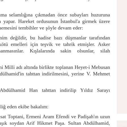
a selamlığına çıkmadan önce subayları huzuruna
 yapar. Hareket ordusunun İstanbul'a girmek üzere
lmemesini tembihler ve şöyle devam eder:
m değildir, bu hadise bazı düşmanlar tarafından
, kötü emelleri için teşvik ve tahrik etmişler. Asker
anmasınlar. Kışlalarında sakin olsunlar, silah
 Milli adı altında birlikte toplanan Heyet-i Mebusan
dülhamid'in tahttan indirilmesini, yerine V. Mehmet
Abdülhamid Han tahttan indirilip Yıldız Sarayı
bliğ eden ekibe bakalım:
at Toptani, Ermeni Aram Efendi ve Padişah'ın uzun
rışık soydan Arif Hikmet Paşa. Sultan Abdülhamid,