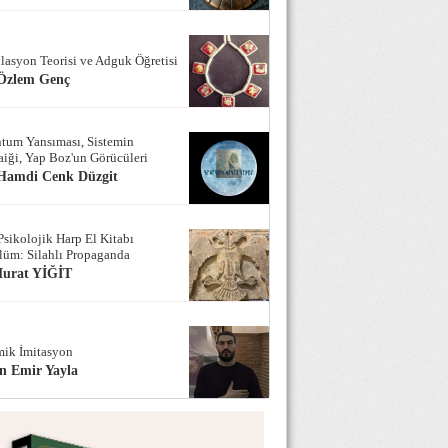
lasyon Teorisi ve Adguk Öğretisi
 Özlem Genç
tum Yansıması, Sistemin
iği, Yap Boz'un Görücüleri
 Hamdi Cenk Düzgit
Psikolojik Harp El Kitabı
lüm: Silahlı Propaganda
Murat YİĞİT
ik İmitasyon
n Emir Yayla