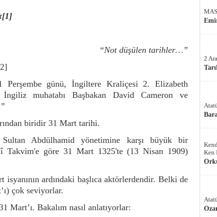
MAS
t
[1]
Emir
“Not düşülen tarihler…”
2 Ar
[2]
Tarı
Perşembe günü, İngiltere Kraliçesi 2. Elizabeth
ca İngiliz muhatabı Başbakan David Cameron ve
.”
Atat
Bar
ndan biridir 31 Mart tarihi.
a, Sultan Abdülhamid yönetimine karşı büyük bir
Kend
î Takvim'e göre 31 Mart 1325'te (13 Nisan 1909)
Ken 
Ork
rt isyanının ardındaki başlıca aktörlerdendir. Belki de
’ı) çok seviyorlar.
Atat
1 Mart’ı. Bakalım nasıl anlatıyorlar:
Oza