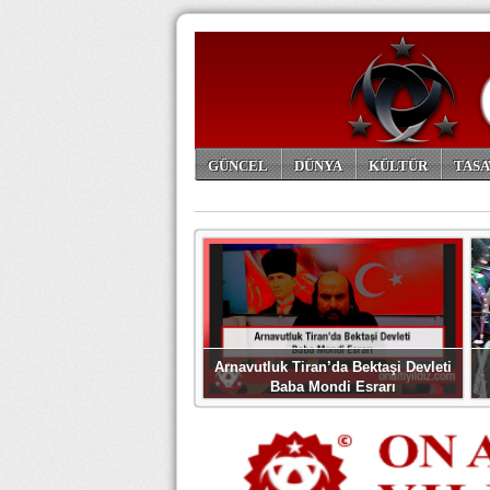
GÜNCEL
DÜNYA
KÜLTÜR
TASA
ARŞİV
Arnavutluk Tiran’da Bektaşi Devleti
Baba Mondi Esrarı