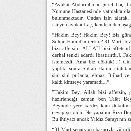
“Avukat Abdurrahman Şeref Laç, bir
Numune Hastanesi'nde yatmakta olan 
bulunmaktadır. Ondan izin alarak,
isteyen avukat Laç, kendisinden aşağı
“Hâkim Bey! Hâkim Bey! Biz günahk
Sultan Hamid'in tertibi? 31 Martı bi
bizi affetsin! ALLAH bizi affetsin
derhal tenkil ederdi [bastırırdı.].
istemezdi. Ama biz döktük(...) Cina
yaptık, sonra Sultan Hamid'i tahttan
sini sini pırlanta, elmas, İttihad 
kaldı kimseye yaramadı...”
"Hakim Bey, Allah bizi affetsin, 
hazırlandığı zaman ben Talât Bey
Beyhude yere kardeş kanı dökülmes
cevap şu oldu: Ne yapalım Rıza Bey, 
Bu ihtiyacı ancak Yıldız Sarayı'nın ze
“31 Mart senaryosu başarıyla yürürl