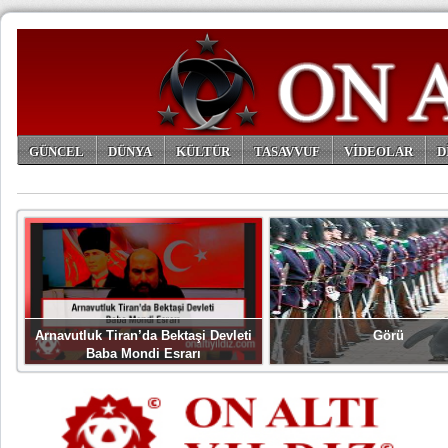
GÜNCEL
DÜNYA
KÜLTÜR
TASAVVUF
VİDEOLAR
D
ARŞİV
Arnavutluk Tiran’da Bektaşi Devleti
Görü
Baba Mondi Esrarı