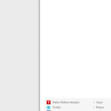
Haber Bülteni eklentisi
Arşiv
Twitter
Künye