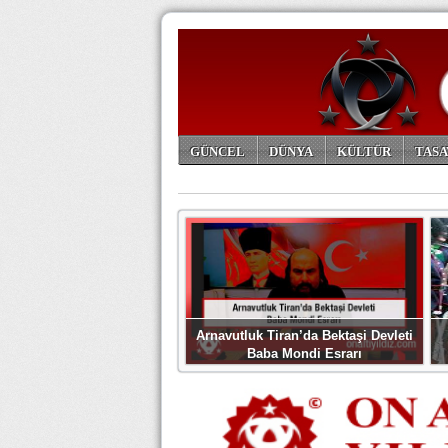
GÜNCEL
DÜNYA
KÜLTÜR
TASA
ARŞİV
Arnavutluk Tiran’da Bektaşi Devleti
Baba Mondi Esrarı