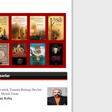
zarlar
vutluk Tiranda Bektaşi Devleti
 Mondi Esrarı
an Keleş