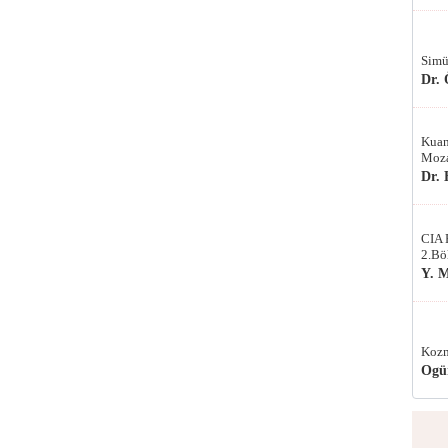
Simü
Dr.
Kuan
Moza
Dr.
CIA 
2.Bö
Y. 
Kozm
Ogü