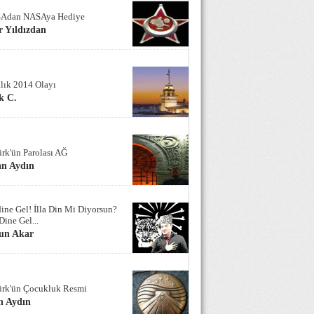
Adan NASAya Hediye
 Yıldızdan
alık 2014 Olayı
k C.
ürk'ün Parolası AĞ
an Aydın
ine Gel! İlla Din Mi Diyorsun?
Dine Gel...
un Akar
ürk'ün Çocukluk Resmi
n Aydın