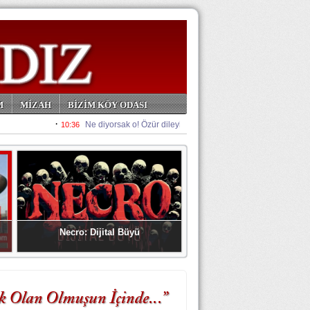
M
MİZAH
BİZİM KÖY ODASI
Necro: Dijital Büyü