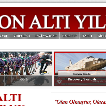
VVUF
VİDEOLAR
DİZİ YAZILAR
EN/DE/FR
TARİH
BİLİ
Görü
Discovery Skandalı