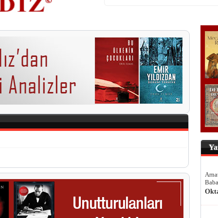
Ya
Arna
Baba
Okt