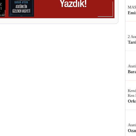
MAS
Emir
2 Ar
Tarı
Atat
Bar
Kend
Ken 
Ork
Atat
Oza