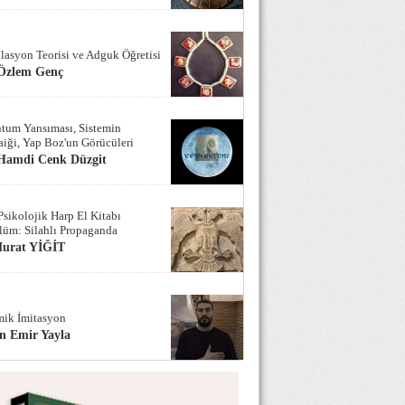
lasyon Teorisi ve Adguk Öğretisi
 Özlem Genç
tum Yansıması, Sistemin
iği, Yap Boz'un Görücüleri
 Hamdi Cenk Düzgit
Psikolojik Harp El Kitabı
lüm: Silahlı Propaganda
Murat YİĞİT
ik İmitasyon
n Emir Yayla