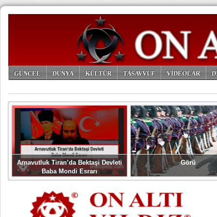
GÜNCEL
DÜNYA
KÜLTÜR
TASAVVUF
VİDEOLAR
D
ARŞİV
Arnavutluk Tiran’da Bektaşi Devleti
Görü
Baba Mondi Esrarı