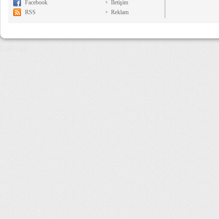
Facebook
İletişim
RSS
Reklam
5,993 µs