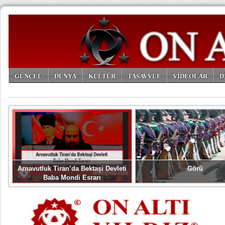
GÜNCEL
DÜNYA
KÜLTÜR
TASAVVUF
VİDEOLAR
D
ARŞİV
Arnavutluk Tiran’da Bektaşi Devleti
Görü
Baba Mondi Esrarı