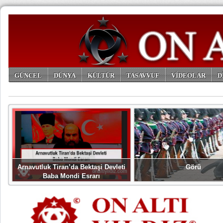
GÜNCEL
DÜNYA
KÜLTÜR
TASAVVUF
VİDEOLAR
D
ARŞİV
Arnavutluk Tiran’da Bektaşi Devleti
Görü
Baba Mondi Esrarı