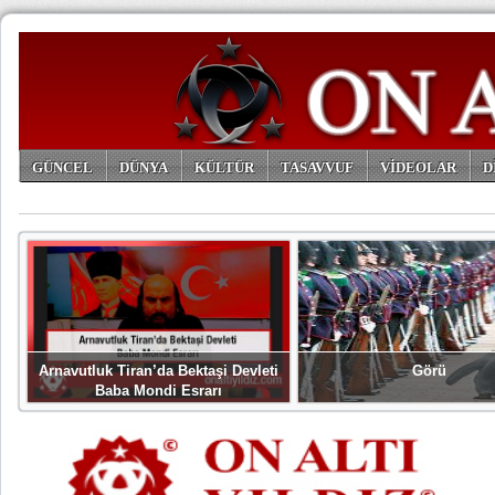
GÜNCEL
DÜNYA
KÜLTÜR
TASAVVUF
VİDEOLAR
D
ARŞİV
Arnavutluk Tiran’da Bektaşi Devleti
Görü
Baba Mondi Esrarı