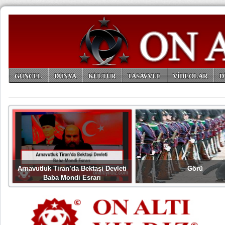
GÜNCEL
DÜNYA
KÜLTÜR
TASAVVUF
VİDEOLAR
D
ARŞİV
Arnavutluk Tiran’da Bektaşi Devleti
Görü
Baba Mondi Esrarı