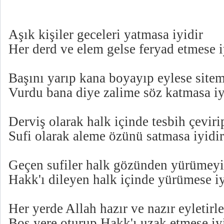
Aşık kişiler geceleri yatmasa iyidir
Her derd ve elem gelse feryad etmese i
Başını yarıp kana boyayıp eylese sitem
Vurdu bana diye zalime söz katmasa iy
Derviş olarak halk içinde tesbih çeviri
Sufi olarak aleme özünü satmasa iyidir
Geçen sufiler halk gözünden yürümeyi
Hakk'ı dileyen halk içinde yürümese iy
Her yerde Allah hazır ve nazır eyletirle
Boş yere oturup Hakk'ı uzak etmese iyi