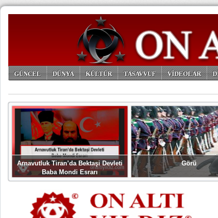
GÜNCEL
DÜNYA
KÜLTÜR
TASAVVUF
VİDEOLAR
D
ARŞİV
Arnavutluk Tiran’da Bektaşi Devleti
Görü
Baba Mondi Esrarı