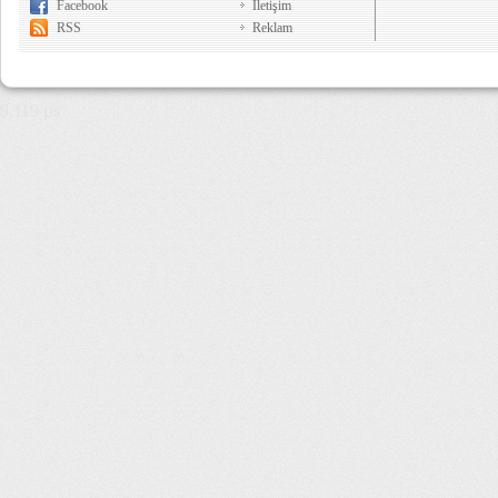
Facebook
İletişim
RSS
Reklam
9,119 µs