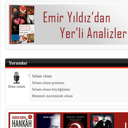
Yorumlar
Selam olsun
Selam olsun pirimize
Bekir öztürk
Selam olsun büyüğümüz
Himmeti üzerimizde olsun