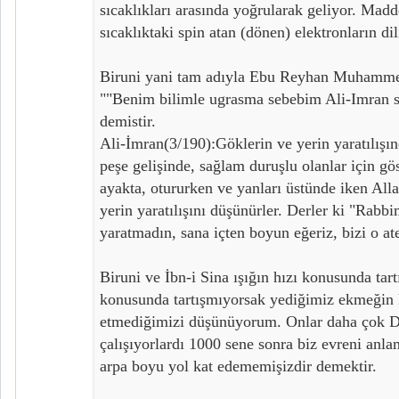
sıcaklıkları arasında yoğrularak geliyor. Madd
sıcaklıktaki spin atan (dönen) elektronların dil
Biruni yani tam adıyla Ebu Reyhan Muhamme
""Benim bilimle ugrasma sebebim Ali-Imran su
demistir.
Ali-İmran(3/190):Göklerin ve yerin yaratılışı
peşe gelişinde, sağlam duruşlu olanlar için gö
ayakta, otururken ve yanları üstünde iken Allah
yerin yaratılışını düşünürler. Derler ki "Rab
yaratmadın, sana içten boyun eğeriz, bizi o a
Biruni ve İbn-i Sina ışığın hızı konusunda tartı
konusunda tartışmıyorsak yediğimiz ekmeğin kı
etmediğimizi düşünüyorum. Onlar daha çok D
çalışıyorlardı 1000 sene sonra biz evreni anl
arpa boyu yol kat edememişizdir demektir.