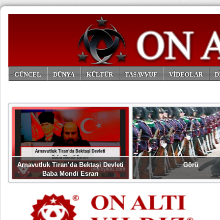
GÜNCEL
DÜNYA
KÜLTÜR
TASAVVUF
VİDEOLAR
D
ARŞİV
Arnavutluk Tiran’da Bektaşi Devleti
Görü
Baba Mondi Esrarı