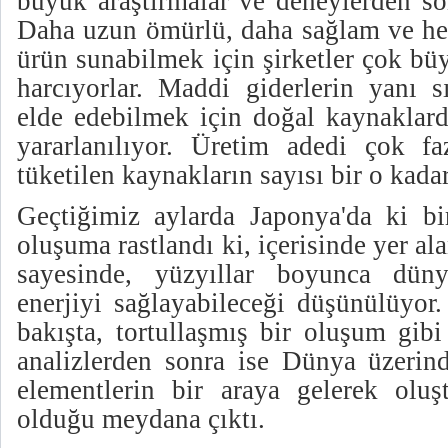
büyük araştırmalar ve deneylerden so
Daha uzun ömürlü, daha sağlam ve her
ürün sunabilmek için şirketler çok b
harcıyorlar. Maddi giderlerin yanı sı
elde edebilmek için doğal kaynaklard
yararlanılıyor. Üretim adedi çok f
tüketilen kaynakların sayısı bir o kadar
Geçtiğimiz aylarda Japonya'da ki b
oluşuma rastlandı ki, içerisinde yer al
sayesinde, yüzyıllar boyunca düny
enerjiyi sağlayabileceği düşünülüyor
bakışta, tortullaşmış bir oluşum gib
analizlerden sonra ise Dünya üzerin
elementlerin bir araya gelerek olu
olduğu meydana çıktı.