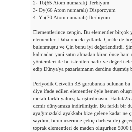
2- Tb(65 Atom numaralı) Terbiyum
3- Dy(66 Atom numaralı) Disporzyum
4- Yb(70 Atom numaralı) İterbiyum
Elementlerince zengin. Bu elementler birçok y
elementler. Daha önceki yıllarda Çin'de de bö
bulunmuştu ve Çin bunu iyi değerlendirdi. Şi
kalmadan yani satın almadan biran önce ham 
yöntemleri ile bu istenilen nadir ve değerli e
edip Dünya'ya pazarlamanın derdine düşmüş 
Periyodik Cetvelin 3B gurubunda bulunan bu n
diye ifade edilen elementler öyle hemen oluş
metali farklı yalnız; karıştırılmasın. Hadid/25
demir dünyamıza indirilmiştir. Bu farklı bir d
ayağımızdaki ayakkabı bize gelene kadar ne ç
saydım, binin üzerinde çekiç darbesi ile) geçe
toprak elementleri de maden oluşurken 5000 i