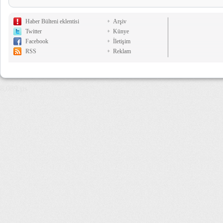
Haber Bülteni eklentisi
Arşiv
Twitter
Künye
Facebook
İletişim
RSS
Reklam
8,089 µs