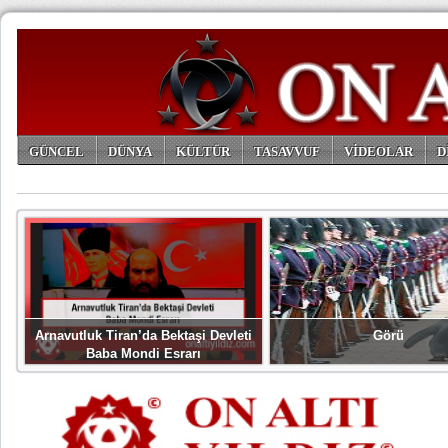
GÜNCEL
DÜNYA
KÜLTÜR
TASAVVUF
VİDEOLAR
D
ARŞİV
Arnavutluk Tiran’da Bektaşi Devleti
Görü
Baba Mondi Esrarı