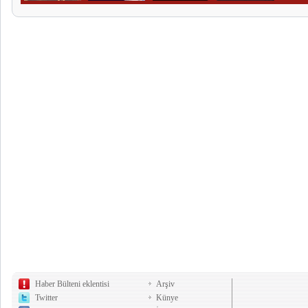
Haber Bülteni eklentisi
Arşiv
Twitter
Künye