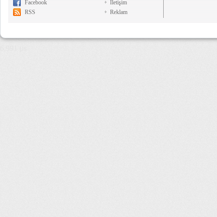
Facebook
İletişim
RSS
Reklam
6,991 µs