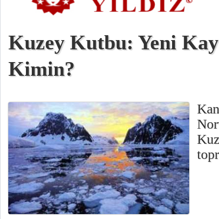
Kuzey Kutbu: Yeni Kay
Kimin?
Kan
Nor
Kuz
topr