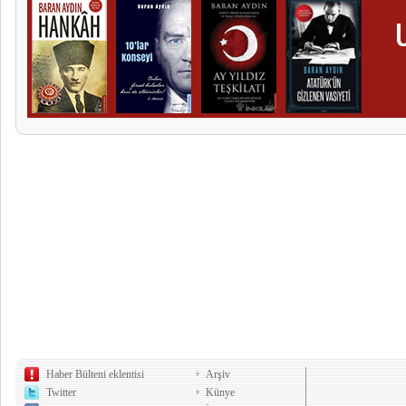
Haber Bülteni eklentisi
Arşiv
Twitter
Künye