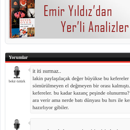
Yorumlar
it iti ısırmaz..
lakin paylaşılaçak değer büyükse bu kefereler b
bekir öztürk
sömürülmeyen el değmeyen bir orası kalmıştı
kefereler. bu kadar kazanç peşinde olunurmu?
ara verir ama nerde batı dünyası bu hırs ile 
hazırlıyor gibiler.