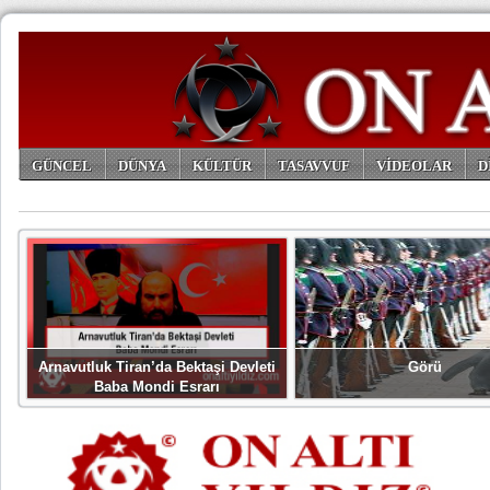
GÜNCEL
DÜNYA
KÜLTÜR
TASAVVUF
VİDEOLAR
D
ARŞİV
Arnavutluk Tiran’da Bektaşi Devleti
Görü
Baba Mondi Esrarı