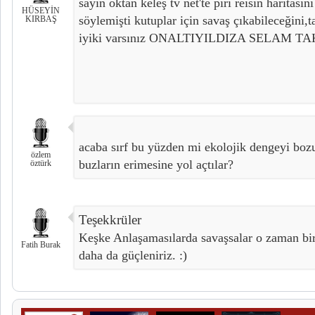
sayın oktan keleş tv net'te piri reisin haritas
HÜSEYİN
söylemişti kutuplar için savaş çıkabileceğini,ta
KIRBAŞ
iyiki varsınız ONALTIYILDIZA SELAM T
acaba sırf bu yüzden mi ekolojik dengeyi bo
özlem
buzların erimesine yol açtılar?
öztürk
Teşekkrüler
Keşke Anlaşamasılarda savaşsalar o zaman birb
Fatih Burak
daha da güçleniriz. :)