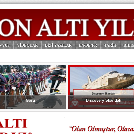
VVUF
VİDEOLAR
DİZİ YAZILAR
EN/DE/FR
TARİH
BİLİ
Görü
Discovery Skandalı