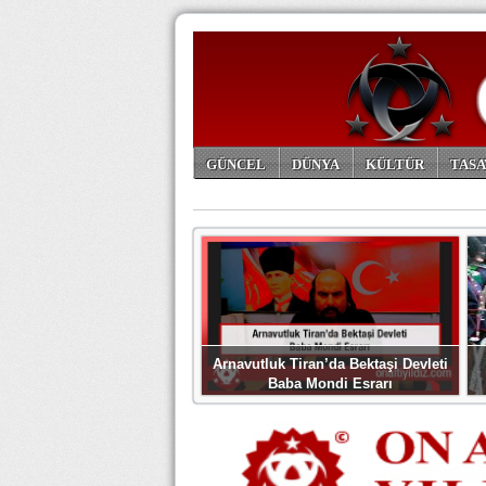
GÜNCEL
DÜNYA
KÜLTÜR
TASA
ARŞİV
Arnavutluk Tiran’da Bektaşi Devleti
Baba Mondi Esrarı