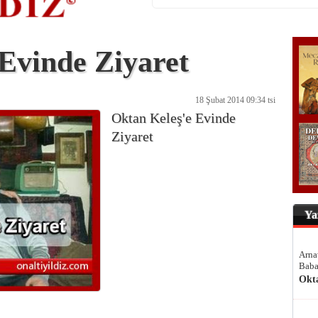
Evinde Ziyaret
18 Şubat 2014 09:34 tsi
Oktan Keleş'e Evinde
Ziyaret
Ya
Arna
Baba
Okt