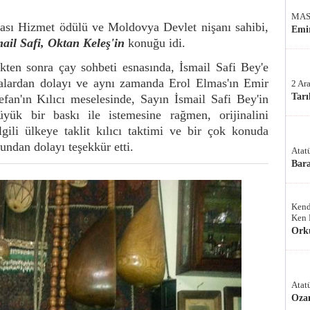
MAS
ası Hizmet ödülü ve Moldovya Devlet nişanı sahibi,
Emir
ail Safi, Oktan Keleş'in
konuğu idi.
kten sonra çay sohbeti esnasında, İsmail Safi Bey'e
malardan dolayı ve aynı zamanda Erol Elmas'ın Emir
2 Ar
Tarı
efan'ın Kılıcı meselesinde, Sayın İsmail Safi Bey'in
 büyük bir baskı ile istemesine rağmen, orijinalini
lgili ülkeye taklit kılıcı taktimi ve bir çok konuda
undan dolayı teşekkür etti.
Atat
Bar
Kend
Ken 
Ork
Atat
Oza