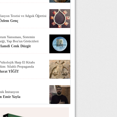
lasyon Teorisi ve Adguk Öğretisi
 Özlem Genç
tum Yansıması, Sistemin
iği, Yap Boz'un Görücüleri
 Hamdi Cenk Düzgit
Psikolojik Harp El Kitabı
lüm: Silahlı Propaganda
Murat YİĞİT
ik İmitasyon
n Emir Yayla