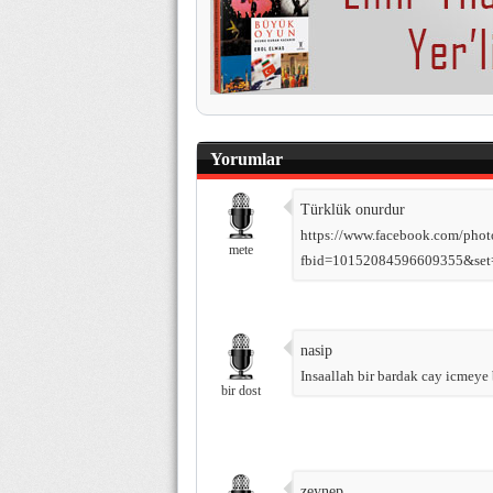
Yorumlar
Türklük onurdur
https://www.facebook.com/phot
mete
fbid=10152084596609355&set
nasip
Insaallah bir bardak cay icmeye 
bir dost
zeynep