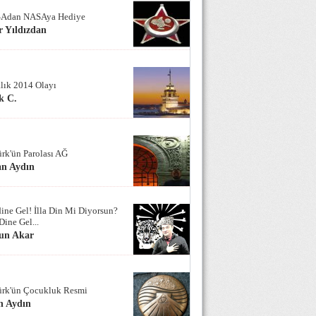
Adan NASAya Hediye
 Yıldızdan
alık 2014 Olayı
k C.
ürk'ün Parolası AĞ
an Aydın
ine Gel! İlla Din Mi Diyorsun?
Dine Gel...
un Akar
ürk'ün Çocukluk Resmi
n Aydın