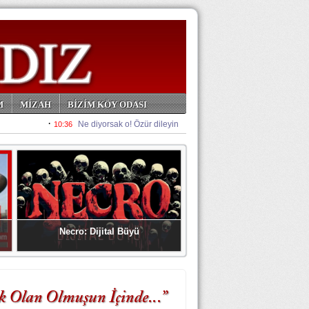
M
MİZAH
BİZİM KÖY ODASI
Necro: Dijital Büyü