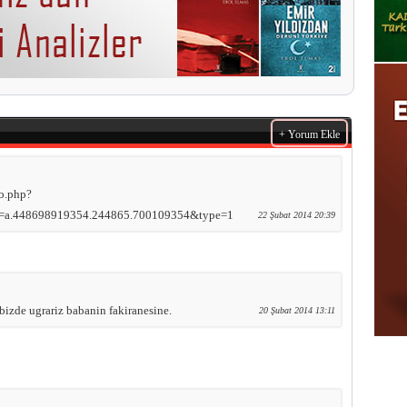
+ Yorum Ekle
o.php?
=a.448698919354.244865.700109354&type=1
22 Şubat 2014 20:39
bizde ugrariz babanin fakiranesine.
20 Şubat 2014 13:11