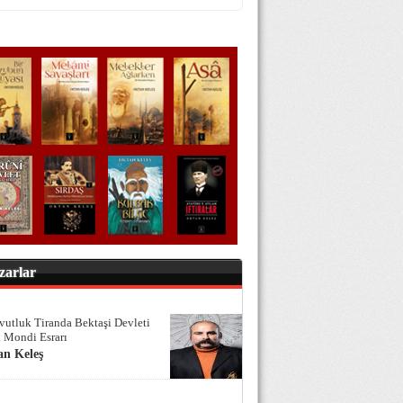
zarlar
vutluk Tiranda Bektaşi Devleti
 Mondi Esrarı
an Keleş