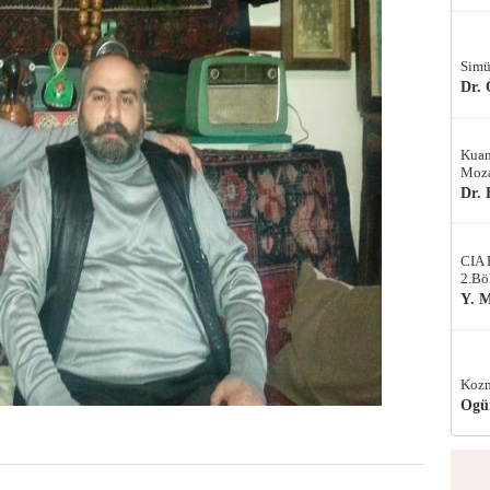
Simü
Dr.
Kuan
Moza
Dr.
CIA 
2.Bö
Y. 
Kozm
Ogü