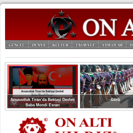
GÜNCEL
DÜNYA
KÜLTÜR
TASAVVUF
VİDEOLAR
D
ARŞİV
Arnavutluk Tiran’da Bektaşi Devleti
Görü
Baba Mondi Esrarı