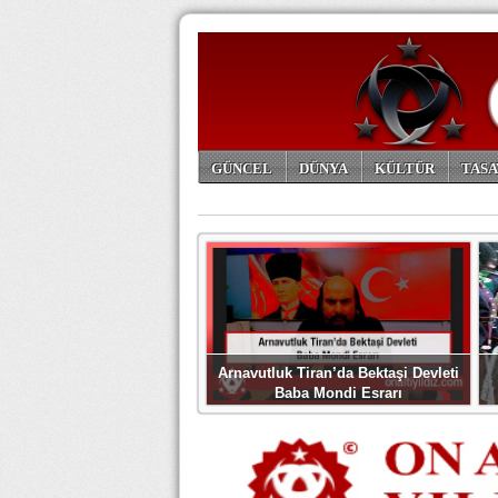
GÜNCEL
DÜNYA
KÜLTÜR
TASA
ARŞİV
Arnavutluk Tiran’da Bektaşi Devleti
Baba Mondi Esrarı