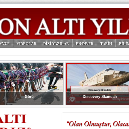
VVUF
VİDEOLAR
DİZİ YAZILAR
EN/DE/FR
TARİH
BİLİ
Görü
Discovery Skandalı