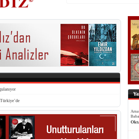
gulanıyor
Ya
 Türkiye’de
Arna
Baba
Okt