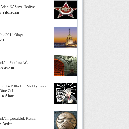
Adan NASAya Hediye
 Yıldızdan
alık 2014 Olayı
k C.
ürk'ün Parolası AĞ
an Aydın
ine Gel! İlla Din Mi Diyorsun?
Dine Gel...
un Akar
ürk'ün Çocukluk Resmi
n Aydın