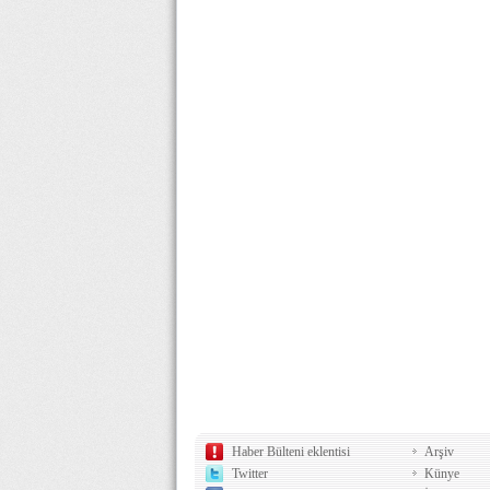
Haber Bülteni eklentisi
Arşiv
Twitter
Künye