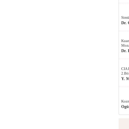
Simü
Dr.
Kuan
Moza
Dr.
CIA 
2.Bö
Y. 
Kozm
Ogü