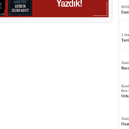
MAS
Emir
2 Ar
Tarı
Atat
Bar
Kend
Ken 
Ork
Atat
Oza