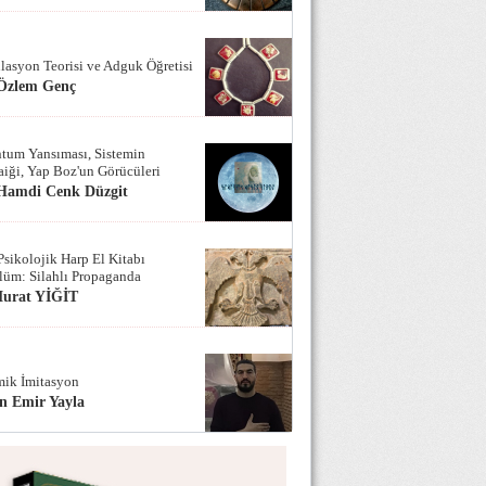
lasyon Teorisi ve Adguk Öğretisi
 Özlem Genç
tum Yansıması, Sistemin
iği, Yap Boz'un Görücüleri
 Hamdi Cenk Düzgit
Psikolojik Harp El Kitabı
lüm: Silahlı Propaganda
Murat YİĞİT
ik İmitasyon
n Emir Yayla