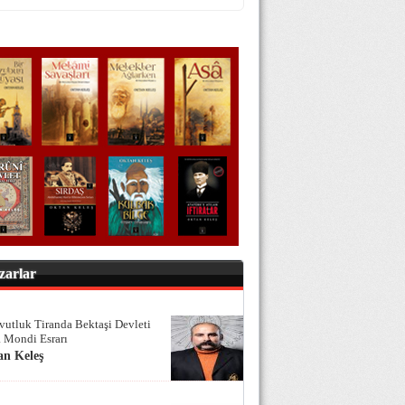
zarlar
vutluk Tiranda Bektaşi Devleti
 Mondi Esrarı
an Keleş