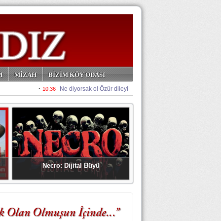
M
MİZAH
BİZİM KÖY ODASI
Necro: Dijital Büyü