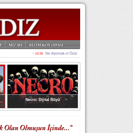
M
MİZAH
BİZİM KÖY ODASI
Necro: Dijital Büyü