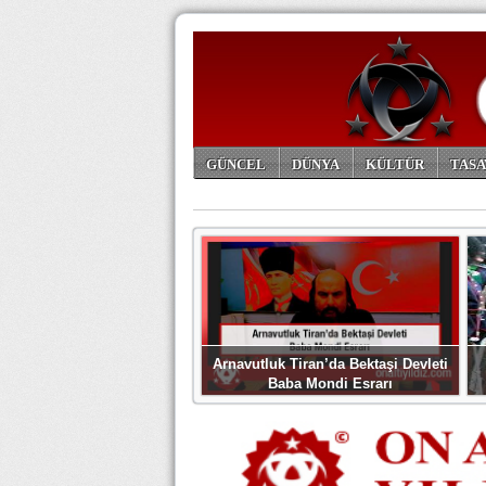
GÜNCEL
DÜNYA
KÜLTÜR
TASA
ARŞİV
Arnavutluk Tiran’da Bektaşi Devleti
Baba Mondi Esrarı