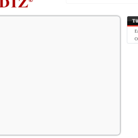
Tü
E
O