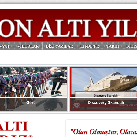
VVUF
VİDEOLAR
DİZİ YAZILAR
EN/DE/FR
TARİH
BİLİ
Görü
Discovery Skandalı