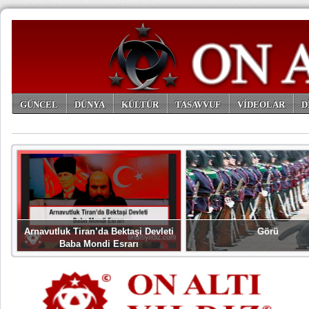
GÜNCEL
DÜNYA
KÜLTÜR
TASAVVUF
VİDEOLAR
D
ARŞİV
Arnavutluk Tiran’da Bektaşi Devleti
Görü
Baba Mondi Esrarı