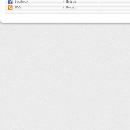
Facebook
İletişim
RSS
Reklam
8,185 µs