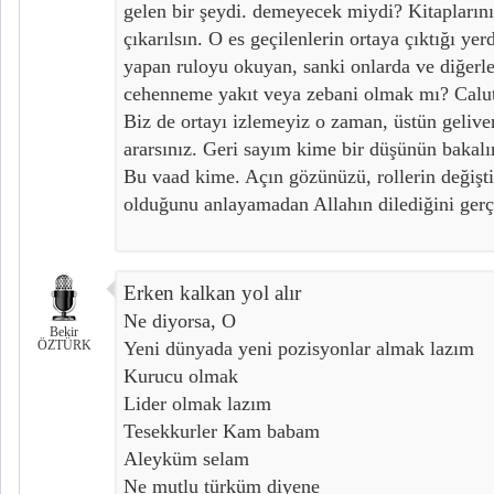
gelen bir şeydi. demeyecek miydi? Kitaplarının
çıkarılsın. O es geçilenlerin ortaya çıktığı ye
yapan ruloyu okuyan, sanki onlarda ve diğerl
cehenneme yakıt veya zebani olmak mı? Calut
Biz de ortayı izlemeyiz o zaman, üstün geliver
ararsınız. Geri sayım kime bir düşünün bakalı
Bu vaad kime. Açın gözünüzü, rollerin değiş
olduğunu anlayamadan Allahın dilediğini gerç
Erken kalkan yol alır
Ne diyorsa, O
Bekir
ÖZTÜRK
Yeni dünyada yeni pozisyonlar almak lazım
Kurucu olmak
Lider olmak lazım
Tesekkurler Kam babam
Aleyküm selam
Ne mutlu türküm diyene