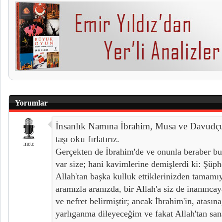
Yorumlar
İnsanlık Namına İbrahim, Musa ve Davudçu 
taşı oku fırlatırız.
mete
Gerçekten de İbrahim'de ve onunla beraber bu
var size; hani kavimlerine demişlerdi ki: Şüph
Allah'tan başka kulluk ettiklerinizden tamamıyl
aramızla aranızda, bir Allah'a siz de inanınca
ve nefret belirmiştir; ancak İbrahim'in, atasına
yarlıganma dileyeceğim ve fakat Allah'tan san