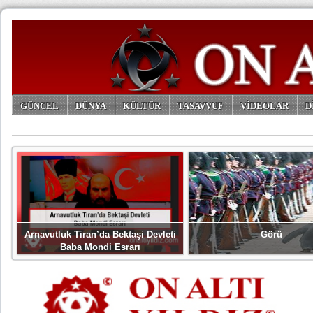
GÜNCEL
DÜNYA
KÜLTÜR
TASAVVUF
VİDEOLAR
D
ARŞİV
Arnavutluk Tiran’da Bektaşi Devleti
Görü
Baba Mondi Esrarı