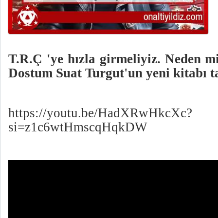
T.R.Ç 'ye hızla girmeliyiz. Neden m
Dostum Suat Turgut'un yeni kitabı t
https://youtu.be/HadXRwHkcXc?
si=z1c6wtHmscqHqkDW