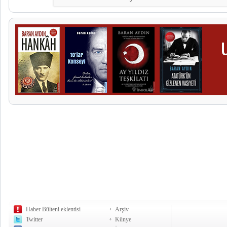
Haber Bülteni eklentisi
Arşiv
Twitter
Künye