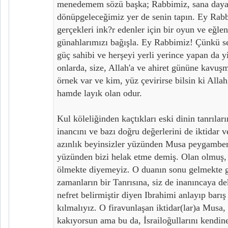
menedemem sözü başka; Rabbimiz, sana dayan
dönüpgeleceğimiz yer de senin tapın. Ey Rabb
gerçekleri ink?r edenler için bir oyun ve eğle
günahlarımızı bağışla. Ey Rabbimiz! Çünkü s
güç sahibi ve herşeyi yerli yerince yapan da y
onlarda, size, Allah'a ve ahiret gününe kavuş
örnek var ve kim, yüz çevirirse bilsin ki Alla
hamde layık olan odur.
Kul köleliğinden kaçtıkları eski dinin tanrılar
inancını ve bazı doğru değerlerini de iktidar v
azınlık beyinsizler yüzünden Musa peygamber
yüzünden bizi helak etme demiş. Olan olmuş,
ölmekte diyemeyiz. O duanın sonu gelmekte g
zamanların bir Tanrısına, siz de inanıncaya d
nefret belirmiştir diyen Ibrahimi anlayıp bar
kılmalıyız. O firavunlaşan iktidar(lar)a Musa,
kakıyorsun ama bu da, İsrailoğullarını kendi