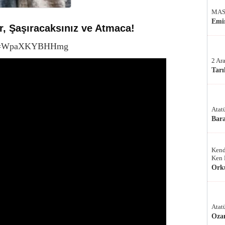
MAS
Emir
ar, Şaşıracaksınız ve Atmaca!
h?v=WpaXKYBHHmg
2 Ar
Tarı
Atat
Bar
Kend
Ken 
Ork
Atat
Oza