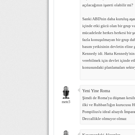
açılacağının işareti olabilir mi?
Sanki ABD'nin daha kuruluş aşam
içinde etki gücü olan bir grup va
mücadelede herkes herkesi bir 
fazla konuşulmayan bir grup da
basım yetkisinin devletin eline 
Kennedy idi. Hatta Kennedy'nin
verebilmek için devlet içinde et
konusundaki planlamaları sektey
Yeni Yine Roma
Şimdi de Roma'ya düşman kesilm
mete3
ilki ve Ruhban'lığın kurucusu H
Pompilius'u ideal alsaydı İmpar
Deccallikle olmuyor olmaz