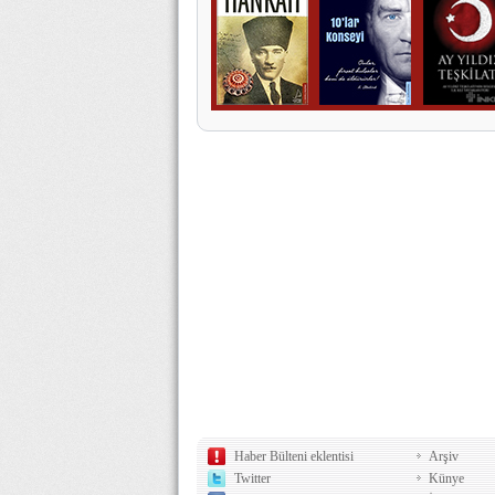
Haber Bülteni eklentisi
Arşiv
Twitter
Künye