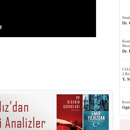
Simü
Dr.
Kuan
Moza
Dr.
CIA 
2.Bö
Y. 
Kozm
Ogü