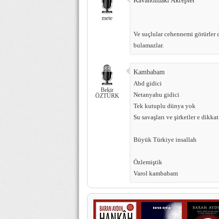
Kavanozdaki Akrepler
mete
Ve suçlular cehennemi görürler d
bulamazlar.
Kambabam
Abd gidici
Bekir
Netanyahu gidici
ÖZTÜRK
Tek kutuplu dünya yok
Su savaşları ve şirketler e dikkat
Büyük Türkiye insallah
Özlemiştik
Varol kambabam