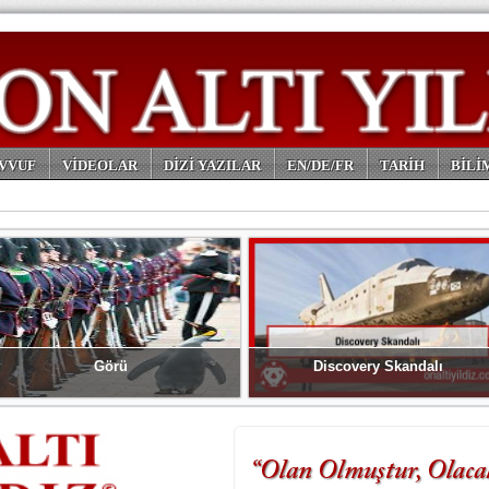
VVUF
VİDEOLAR
DİZİ YAZILAR
EN/DE/FR
TARİH
BİLİ
Görü
Discovery Skandalı