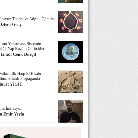
lasyon Teorisi ve Adguk Öğretisi
 Özlem Genç
tum Yansıması, Sistemin
iği, Yap Boz'un Görücüleri
 Hamdi Cenk Düzgit
Psikolojik Harp El Kitabı
lüm: Silahlı Propaganda
Murat YİĞİT
ik İmitasyon
n Emir Yayla