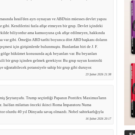
asında İsrail'den ayrı oynayan ve ABD'nin müesses devlet yapısı
r gibi. Kendilerini fazla afişe etmeyen bir grup. Devlet içindeki
şekilde biliyordur ama kamuoyuna çok afişe edilmeyen, hakkında
ha var gibi. Örneğin ABD tarihi boyunca dört ABD başkanı doların
geçmesi için girişimlerde bulunmuştu. Bunlardan biri de J. F.
 gölge hükümet konusunda açık beyanları var. Bu beyanları
kili bir grup içinden gelmek gerekiyor. Bu grup suyun kontrolü
e uğratabilecek potansiyele sahip bir grup gibi duruyor.
23 Şubat 2026 21:38
iş Şeytanyafu. Trump seçtirdiği Papanın Pontifex Maximus'ların
z. Isa'dan milattan önceki ikinci Roma İmparatoru Numa
ator olurdu 40 yıl Dünyada savaş olmazdı. Nobel sahtekarlığıyla
16 Şubat 2026 20:17
En