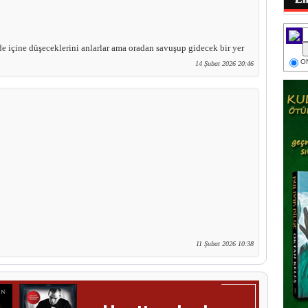
e içine düşeceklerini anlarlar ama oradan savuşup gidecek bir yer
ON
14 Şubat 2026 20:46
11 Şubat 2026 10:38