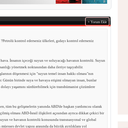
+ Yorum Ekle
: ?Petrolü kontrol ederseniz ülkeleri, gıdayı kontrol ederseniz
 hava. İnsanın içeceği suyun ve soluyacağı havanın kontrolü. Suyun
sanlığı yönetmek noktasından daha ileriye taşıyabilir.
larının döşenmesi için "suyun temel insan hakkı olması"nın
or. Günün birinde suya ve havaya erişimi olmayan insan, bunlar
 dolayı yaşamını sürdürebilmek için transhümanist çözümlere
n, tüm bu gelişmelerin yanında ABD'de başkan yardımcısı olarak
çilmiş olması ABD-İsrail ilişkileri açısından ayrıca dikkat çekici bir
 suyun ve havanın kontrolü konusunda transnasyonal ve global
in müesses devlet yapısı arasında da büyük ayrılıklara yol