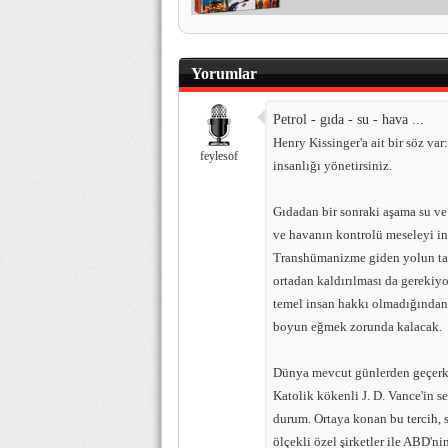
Yorumlar
Petrol - gıda - su - hava ...
Henry Kissinger'a ait bir söz var
feylesof
insanlığı yönetirsiniz.
Gıdadan bir sonraki aşama su ve
ve havanın kontrolü meseleyi in
Transhümanizme giden yolun taş
ortadan kaldırılması da gerekiy
temel insan hakkı olmadığından
boyun eğmek zorunda kalacak.
Dünya mevcut günlerden geçerke
Katolik kökenli J. D. Vance'in se
durum. Ortaya konan bu tercih,
ölçekli özel şirketler ile ABD'n