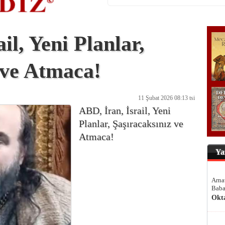
il, Yeni Planlar,
 ve Atmaca!
11 Şubat 2026 08:13 tsi
ABD, İran, İsrail, Yeni
Planlar, Şaşıracaksınız ve
Atmaca!
Ya
Arna
Baba
Okt