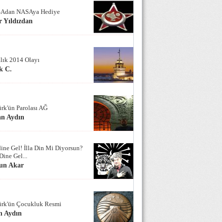
Adan NASAya Hediye
 Yıldızdan
alık 2014 Olayı
k C.
ürk'ün Parolası AĞ
an Aydın
ine Gel! İlla Din Mi Diyorsun?
Dine Gel...
un Akar
ürk'ün Çocukluk Resmi
n Aydın