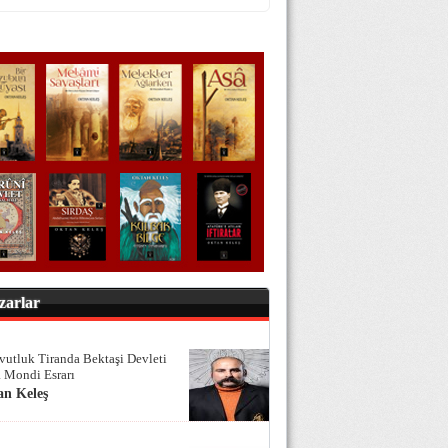
zarlar
vutluk Tiranda Bektaşi Devleti
 Mondi Esrarı
an Keleş