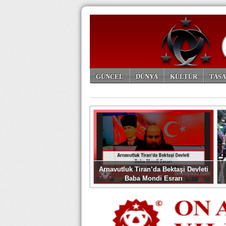
GÜNCEL
DÜNYA
KÜLTÜR
TASA
ARŞİV
Arnavutluk Tiran’da Bektaşi Devleti
Baba Mondi Esrarı