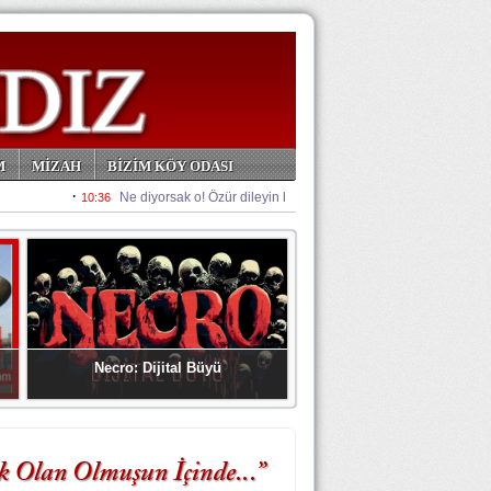
M
MİZAH
BİZİM KÖY ODASI
Necro: Dijital Büyü