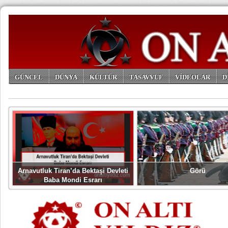
GÜNCEL
DÜNYA
KÜLTÜR
TASAVVUF
VİDEOLAR
D
ARŞİV
Arnavutluk Tiran’da Bektaşi Devleti
Görü
Baba Mondi Esrarı