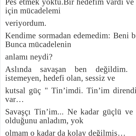
Pes etmek yoktu.Bir hedefim vardı ve
için mücadelemi
veriyordum.
Kendime sormadan edemedim: Beni bu
Bunca mücadelenin
anlamı neydi?
Aslında savaşan ben değildim. 
istemeyen, hedefi olan, sessiz ve
kutsal güç " Tin’imdi. Tin’im diren
var…
Savaşçı Tin’im... Ne kadar güçlü ve
olduğunu anladım, yok
olmam o kadar da kolay değilmiş…