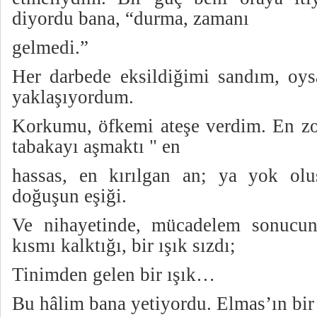
diyordu bana, “durma, zamanı
gelmedi.”
Her darbede eksildiğimi sandım, oys
yaklaşıyordum.
Korkumu, öfkemi ateşe verdim. En zor
tabakayı aşmaktı " en
hassas, en kırılgan an; ya yok ol
doğuşun eşiği.
Ve nihayetinde, mücadelem sonucun
kısmı kalktığı, bir ışık sızdı;
Tinimden gelen bir ışık…
Bu hâlim bana yetiyordu. Elmas’ın bi