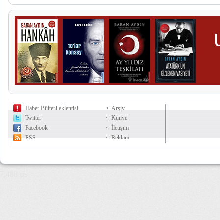
Haber Bülteni eklentisi
Arşiv
Twitter
Künye
Facebook
İletişim
RSS
Reklam
7,488 µs