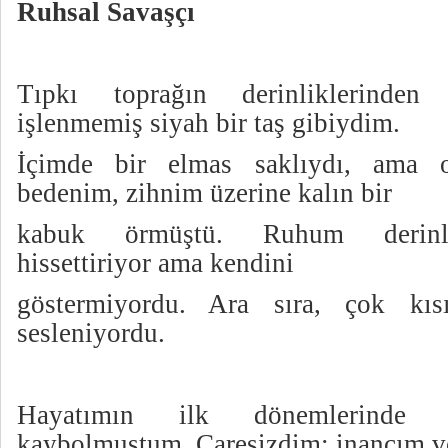
Ruhsal Savaşçı
Tıpkı toprağın derinliklerinden 
işlenmemiş siyah bir taş gibiydim.
İçimde bir elmas saklıydı, ama 
bedenim, zihnim üzerine kalın bir
kabuk örmüştü. Ruhum derinler
hissettiriyor ama kendini
göstermiyordu. Ara sıra, çok kıs
sesleniyordu.
Hayatımın ilk dönemlerinde k
kaybolmuştum. Çaresizdim; inancım v