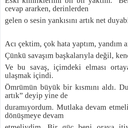
Eski kimliklerimi bir bir yaktım. “B
cevap ararken, derinlerden
gelen o sesin yankısını artık net duya
Acı çektim, çok hata yaptım, yandım 
Çünkü savaşım başkalarıyla değil, ken
Ve bu savaş, içimdeki elması ortay
ulaşmak içindi.
Ömrümün büyük bir kısmını aldı. Du
artık” deyip yine de
duramıyordum. Mutlaka devam etme
dönüşmeye devam
etmeliydim. Bir güç beni oraya iti