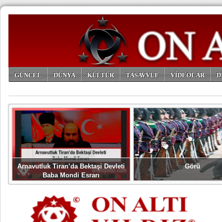
GÜNCEL
DÜNYA
KÜLTÜR
TASAVVUF
VİDEOLAR
D
ARŞİV
Arnavutluk Tiran’da Bektaşi Devleti
Görü
Baba Mondi Esrarı