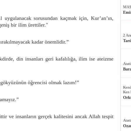
MAS
Emir
ıl uygulanacak sorusundan kaçmak için, Kur’an’ın,
niş bir ilim ürettiler."
2 Ar
Tarı
bırakılmayacak kadar önemlidir.”
kdirde, din insanları geri kafalılığa, ilim ise ateizme
Atat
Bar
 gökyüzünün öğrencisi olmak lazım!”
Kend
Ken 
Ork
lamayız.”
tir ve insanların gerçek kalitesini ancak Allah tespit
Atat
Oza