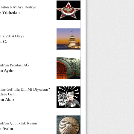
Adan NASAya Hediye
 Yıldızdan
alık 2014 Olayı
k C.
ürk'ün Parolası AĞ
an Aydın
ine Gel! İlla Din Mi Diyorsun?
Dine Gel...
un Akar
ürk'ün Çocukluk Resmi
n Aydın