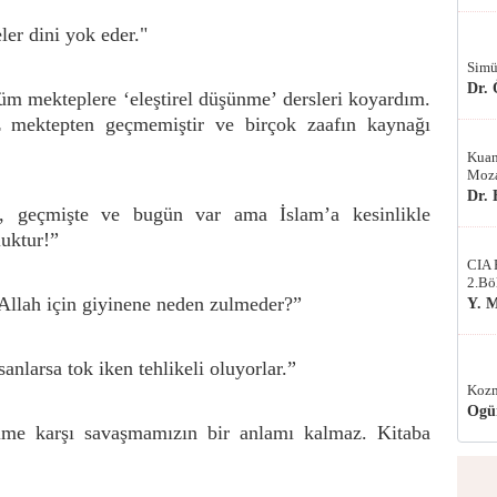
ler dini yok eder."
Simü
Dr.
 mekteplere ‘eleştirel düşünme’ dersleri koyardım.
z mektepten geçmemiştir ve birçok zaafın kaynağı
Kuan
Moza
Dr.
si, geçmişte ve bugün var ama İslam’a kesinlikle
luktur!”
CIA 
2.Bö
r Allah için giyinene neden zulmeder?”
Y. 
sanlarsa tok iken tehlikeli oluyorlar.”
Kozm
Ogü
lme karşı savaşmamızın bir anlamı kalmaz. Kitaba