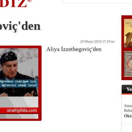
oviç'den
24 Mayıs 2018 15:19 tsi
Aliya İzzetbegoviç'den
Ya
Arna
Baba
Okt