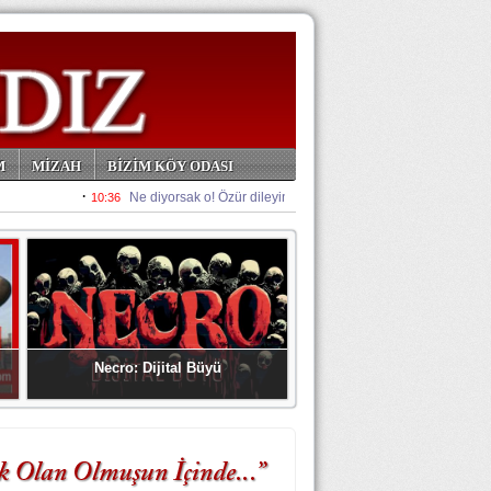
M
MİZAH
BİZİM KÖY ODASI
Necro: Dijital Büyü