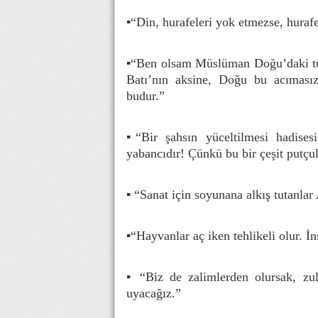
▪“Din, hurafeleri yok etmezse, hurafe
▪“Ben olsam Müslüman Doğu’daki tüm
Batı’nın aksine, Doğu bu acıması
budur.”
▪“Bir şahsın yüceltilmesi hadise
yabancıdır! Çünkü bu bir çeşit putçu
▪ “Sanat için soyunana alkış tutanla
▪“Hayvanlar aç iken tehlikeli olur. İn
▪ “Biz de zalimlerden olursak, zu
uyacağız.”