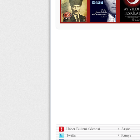
Haber Bülteni eklentisi
Arşiv
Twitter
Künye