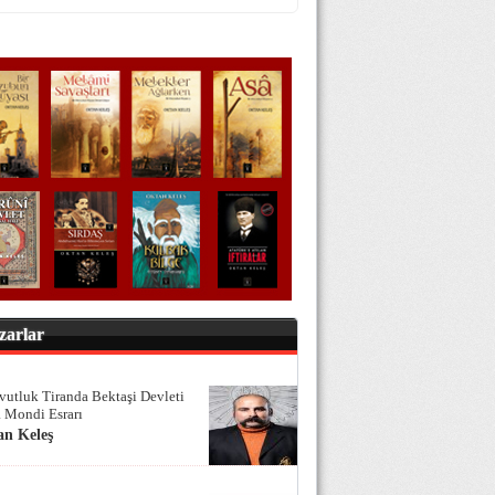
zarlar
vutluk Tiranda Bektaşi Devleti
 Mondi Esrarı
an Keleş