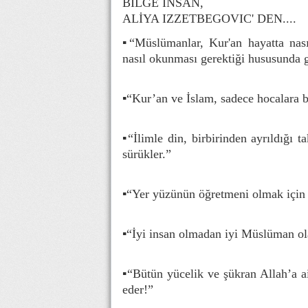
BİLGE İNSAN,
ALİYA IZZETBEGOVIC' DEN....
▪“Müslümanlar, Kur'an hayatta nas
nasıl okunması gerektiği hususunda ge
▪“Kur’an ve İslam, sadece hocalara 
▪“İlimle din, birbirinden ayrıldığı ta
sürükler.”
▪“Yer yüzünün öğretmeni olmak için
▪“İyi insan olmadan iyi Müslüman o
▪“Bütün yücelik ve şükran Allah’a ait
eder!”