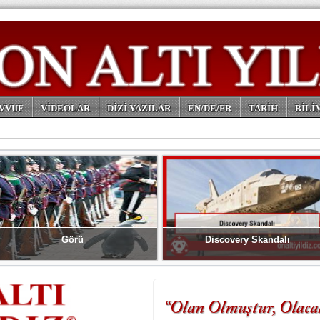
VVUF
VİDEOLAR
DİZİ YAZILAR
EN/DE/FR
TARİH
BİLİ
Görü
Discovery Skandalı