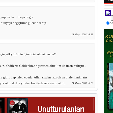
ı yaşama katılmaya değer.
.dünyayı değiştirme gücüne sahip.
ON
24 Mayıs 2018 16:36
için gökyüzünün öğrencisi olmak lazım!”
uz...O dilerse Gökler bize öğretmen olur,ilim ile iman buluşur...
 gibi , hep talep ederiz, Allah sizden razı olsun bizleri mıknatıs
ayık olup doğru yolda O'na ilerlemek nasip olur...
24 Mayıs 2018 16:13