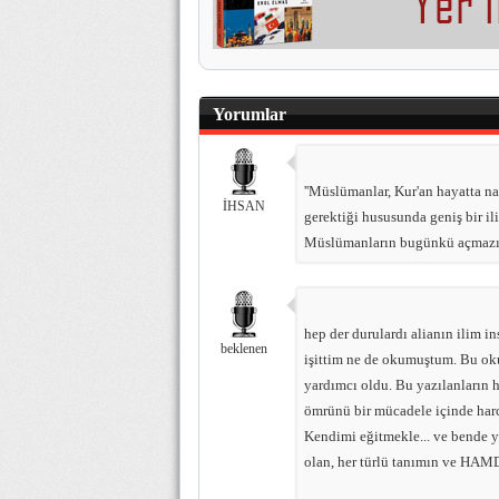
Yorumlar
''Müslümanlar, Kur'an hayatta n
İHSAN
gerektiği hususunda geniş bir ilim
Müslümanların bugünkü açmazı 
hep der durulardı alianın ilim 
beklenen
işittim ne de okumuştum. Bu o
yardımcı oldu. Bu yazılanların h
ömrünü bir mücadele içinde har
Kendimi eğitmekle... ve bende
olan, her türlü tanımın ve HAM