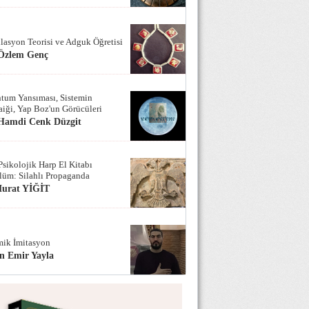
lasyon Teorisi ve Adguk Öğretisi
 Özlem Genç
tum Yansıması, Sistemin
iği, Yap Boz'un Görücüleri
 Hamdi Cenk Düzgit
Psikolojik Harp El Kitabı
lüm: Silahlı Propaganda
Murat YİĞİT
ik İmitasyon
n Emir Yayla