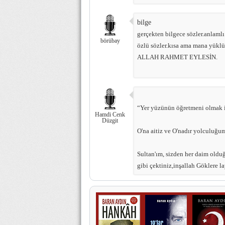
bilge
gerçekten bilgece sözler.anlaml
börübay
özlü sözler.kısa ama mana yüklü
ALLAH RAHMET EYLESİN.
“Yer yüzünün öğretmeni olmak 
Hamdi Cenk
Düzgit
O'na aitiz ve O'nadır yolculuğum
Sultan'ım, sizden her daim olduğu
gibi çektiniz,inşallah Göklere l