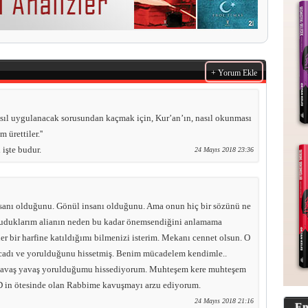
+ Yorum Ekle
asıl uygulanacak sorusundan kaçmak için, Kur’an’ın, nasıl okunması
 ürettiler.''
işte budur.
24 Mayıs 2018 23:36
insanı olduğunu. Gönül insanı olduğunu. Ama onun hiç bir sözünü ne
kuduklarım alianın neden bu kadar önemsendiğini anlamama
er bir harfine katıldığımı bilmenizi isterim. Mekanı cennet olsun. O
cadı ve yorulduğunu hissetmiş. Benim mücadelem kendimle..
 yavaş yavaş yorulduğumu hissediyorum. Muhteşem kere muhteşem
D in ötesinde olan Rabbime kavuşmayı arzu ediyorum.
24 Mayıs 2018 21:16
En