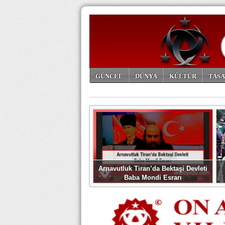
GÜNCEL
DÜNYA
KÜLTÜR
TASA
ARŞİV
Arnavutluk Tiran’da Bektaşi Devleti
Baba Mondi Esrarı