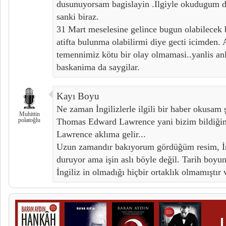
dusunuyorsam bagislayin .Ilgiyle okudugum de
sanki biraz.
31 Mart meselesine gelince bugun olabilecek 
atifta bulunma olabilirmi diye gecti icimden. 
temennimiz kötu bir olay olmamasi..yanlis an
baskanima da saygilar.
Kayı Boyu
Ne zaman İngilizlerle ilgili bir haber okusam 
Muhittin
polatoğlu
Thomas Edward Lawrence yani bizim bildiğimiz
Lawrence aklıma gelir...
Uzun zamandır bakıyorum gördüğüm resim, İng
duruyor ama işin aslı böyle değil. Tarih boyu
İngiliz in olmadığı hiçbir ortaklık olmamıştır