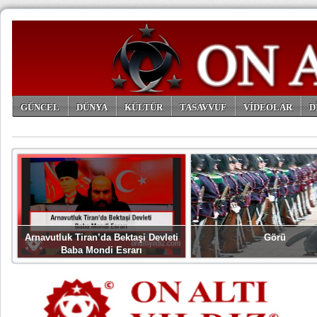
GÜNCEL
DÜNYA
KÜLTÜR
TASAVVUF
VİDEOLAR
D
ARŞİV
Arnavutluk Tiran’da Bektaşi Devleti
Görü
Baba Mondi Esrarı