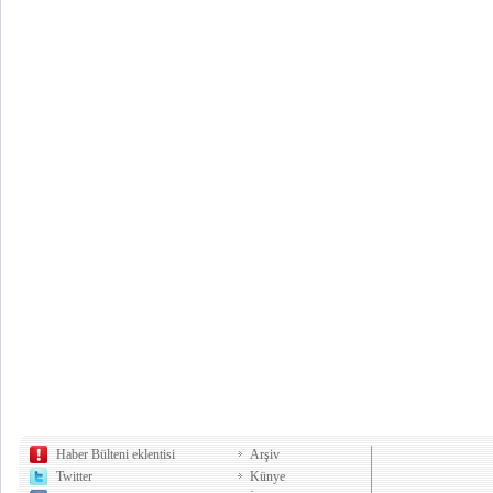
Haber Bülteni eklentisi
Arşiv
Twitter
Künye