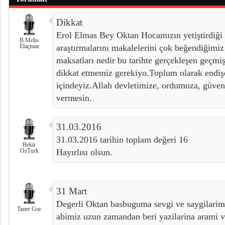
Dikkat
Erol Elmas Bey Oktan Hocamızın yetiştirdiği 
B.Melis
Elaçmaz
araştırmalarını makalelerini çok beğendiğimiz
maksatları nedir bu tarihte gerçekleşen geçmiş
dikkat etmemiz gerekiyo.Toplum olarak endişe
içindeyiz.Allah devletimize, ordumuza, güven
vermesin.
31.03.2016
31.03.2016 tarihin toplam değeri 16
Bekir
OzTurk
Hayırlısı olsun.
31 Mart
Degerli Oktan basbuguma sevgi ve saygilarim
Taner Gur
abimiz uzun zamandan beri yazilarina arami v