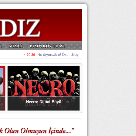
M
MİZAH
BİZİM KÖY ODASI
Necro: Dijital Büyü