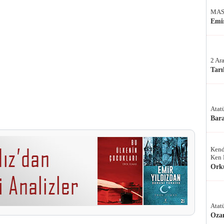
MAS
Emir
2 Ar
Tarı
Atat
Bar
Kend
Ken 
Ork
Atat
Oza