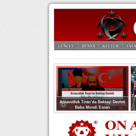
GÜNCEL
DÜNYA
KÜLTÜR
TASA
ARŞİV
Arnavutluk Tiran’da Bektaşi Devleti
Baba Mondi Esrarı