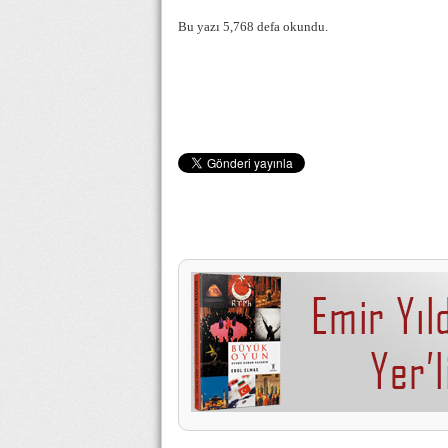
Bu yazı 5,768 defa okundu.