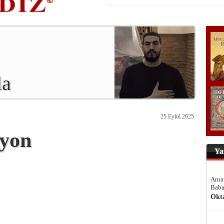
la
25 Eylül 2025
syon
Ya
Arna
Baba
Okt