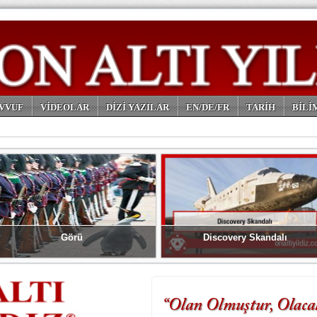
VVUF
VİDEOLAR
DİZİ YAZILAR
EN/DE/FR
TARİH
BİLİ
Görü
Discovery Skandalı