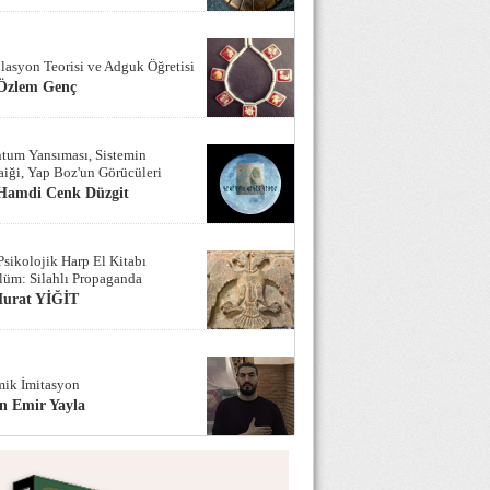
lasyon Teorisi ve Adguk Öğretisi
 Özlem Genç
tum Yansıması, Sistemin
iği, Yap Boz'un Görücüleri
 Hamdi Cenk Düzgit
Psikolojik Harp El Kitabı
lüm: Silahlı Propaganda
Murat YİĞİT
ik İmitasyon
n Emir Yayla