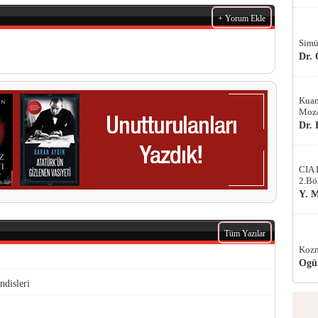
+ Yorum Ekle
Simü
Dr.
Kuan
Moza
Dr.
CIA 
2.Bö
Y. 
Tüm Yazılar
Kozm
Ogü
disleri