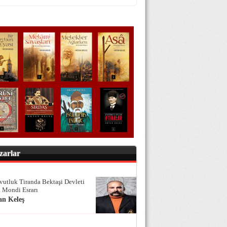
zarlar
vutluk Tiranda Bektaşi Devleti
 Mondi Esrarı
an Keleş