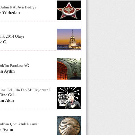
Adan NASAya Hediye
 Yıldızdan
alık 2014 Olayı
k C.
ürk'ün Parolası AĞ
an Aydın
ine Gel! İlla Din Mi Diyorsun?
Dine Gel...
un Akar
ürk'ün Çocukluk Resmi
n Aydın