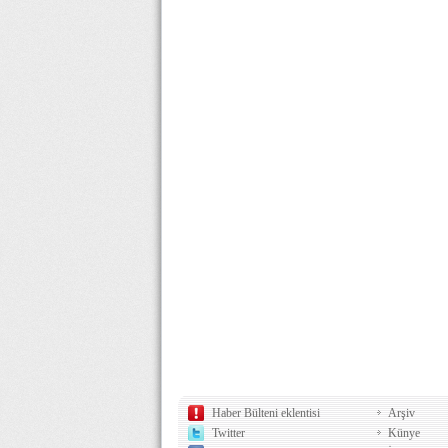
Haber Bülteni eklentisi
Arşiv
Twitter
Künye