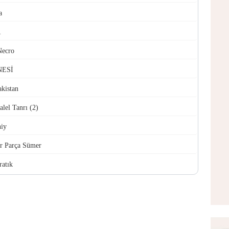
a
R
ecro
NESİ
akistan
alel Tanrı (2)
hiy
ir Parça Sümer
ratık