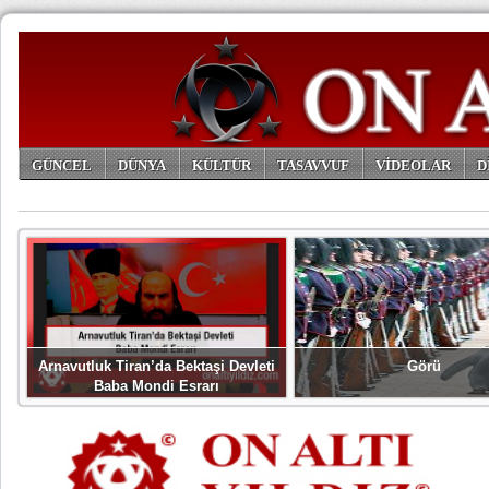
GÜNCEL
DÜNYA
KÜLTÜR
TASAVVUF
VİDEOLAR
D
ARŞİV
Arnavutluk Tiran’da Bektaşi Devleti
Görü
Baba Mondi Esrarı