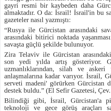
gayri resmi bir kaybeden daha Gürci
almaktadır. O da: İsrail! İsrail'in bu 
gazeteler nasıl yazmıştı:
“Rusya ile Gürcistan arasındaki sa
arasındaki bitirici noktada yaşanmas
savaşta güçlü şekilde bulunuyor.
Zira Telaviv ile Gürcistan arasındaki
son yedi yılda artış gösteriyor. 
uzmanlıklarından, silah ve askeri t
anlaşmalarına kadar varıyor. İsrail, G
serveti madeni' görürken Gürcistan da
destek buldu.” (El Sefir Gazetesi, Çev.
Bilindiği gibi, İsrail, Gürcistan'a p
teknoloji ve gece görüş araçları s