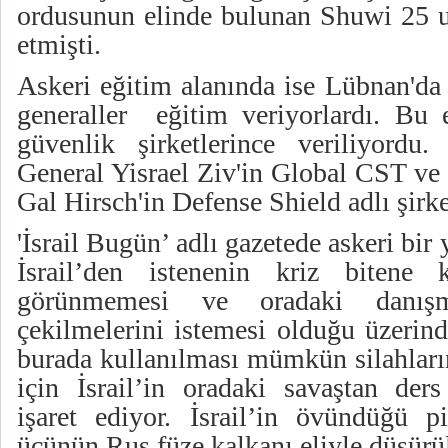
ordusunun elinde bulunan Shuwi 25 u
etmişti.
Askeri eğitim alanında ise Lübnan'da 
generaller eğitim veriyorlardı. Bu e
güvenlik şirketlerince veriliyordu
General Yisrael Ziv'in Global CST ve
Gal Hirsch'in Defense Shield adlı şirke
'İsrail Bugün’ adlı gazetede askeri bi
İsrail’den istenenin kriz bitene 
görünmemesi ve oradaki danışma
çekilmelerini istemesi olduğu üzerin
burada kullanılması mümkün silahların
için İsrail’in oradaki savaştan ders
işaret ediyor. İsrail’in övündüğü p
üçünün Rus füze kalkanı eliyle düşürül