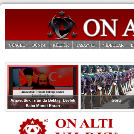
GÜNCEL
DÜNYA
KÜLTÜR
TASAVVUF
VİDEOLAR
D
ARŞİV
Arnavutluk Tiran’da Bektaşi Devleti
Görü
Baba Mondi Esrarı