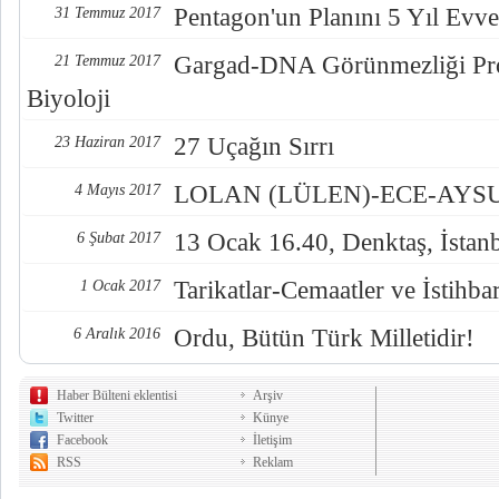
Pentagon'un Planını 5 Yıl Evve
31 Temmuz 2017
Gargad-DNA Görünmezliği Pro
21 Temmuz 2017
Biyoloji
27 Uçağın Sırrı
23 Haziran 2017
LOLAN (LÜLEN)-ECE-AYSUL
4 Mayıs 2017
13 Ocak 16.40, Denktaş, İstan
6 Şubat 2017
Tarikatlar-Cemaatler ve İstihba
1 Ocak 2017
Ordu, Bütün Türk Milletidir!
6 Aralık 2016
Haber Bülteni eklentisi
Arşiv
Twitter
Künye
Facebook
İletişim
RSS
Reklam