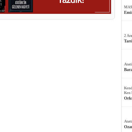
MAS
Emir
2 Ar
Tarı
Atat
Bar
Kend
Ken 
Ork
Atat
Oza