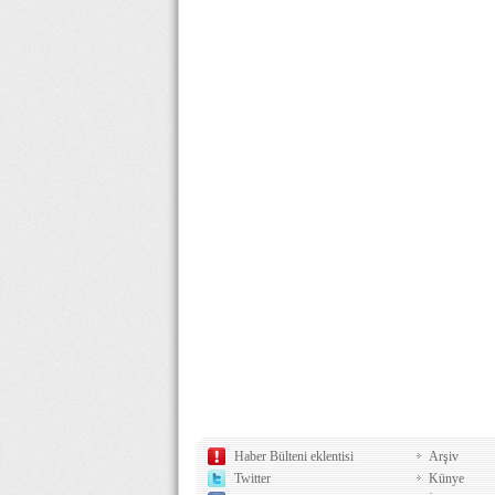
Haber Bülteni eklentisi
Arşiv
Twitter
Künye