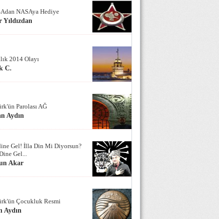
Adan NASAya Hediye
 Yıldızdan
alık 2014 Olayı
k C.
ürk'ün Parolası AĞ
an Aydın
ine Gel! İlla Din Mi Diyorsun?
Dine Gel...
un Akar
ürk'ün Çocukluk Resmi
n Aydın