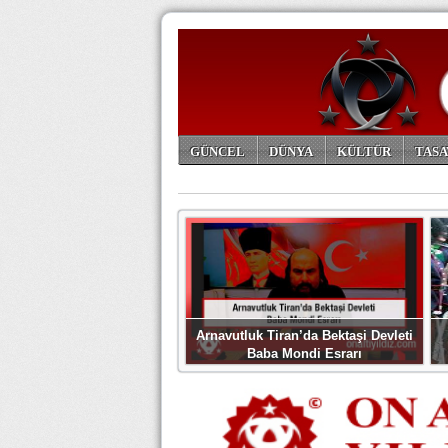
GÜNCEL
DÜNYA
KÜLTÜR
TASA
ARŞİV
Arnavutluk Tiran’da Bektaşi Devleti
Baba Mondi Esrarı