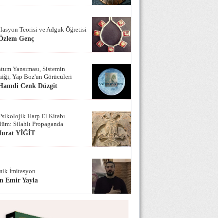
lasyon Teorisi ve Adguk Öğretisi
 Özlem Genç
tum Yansıması, Sistemin
iği, Yap Boz'un Görücüleri
 Hamdi Cenk Düzgit
Psikolojik Harp El Kitabı
lüm: Silahlı Propaganda
Murat YİĞİT
ik İmitasyon
n Emir Yayla