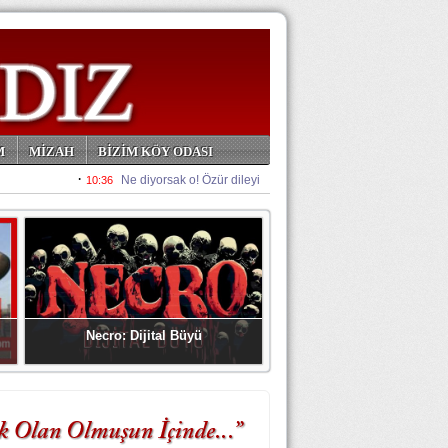
M
MİZAH
BİZİM KÖY ODASI
Necro: Dijital Büyü