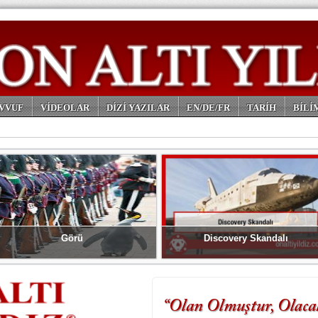
VVUF
VİDEOLAR
DİZİ YAZILAR
EN/DE/FR
TARİH
BİLİ
Görü
Discovery Skandalı