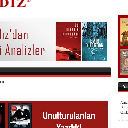
rat
Ya
Arna
Baba
Okt