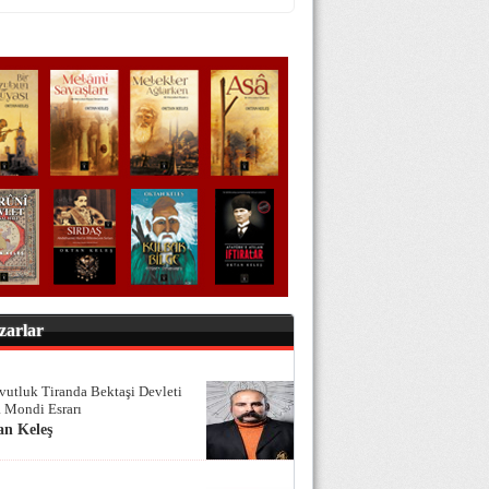
zarlar
vutluk Tiranda Bektaşi Devleti
 Mondi Esrarı
an Keleş