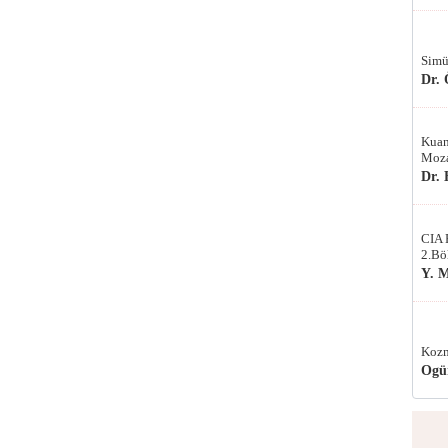
Simü
Dr.
Kuan
Moza
Dr.
CIA 
2.Bö
Y. 
Kozm
Ogü