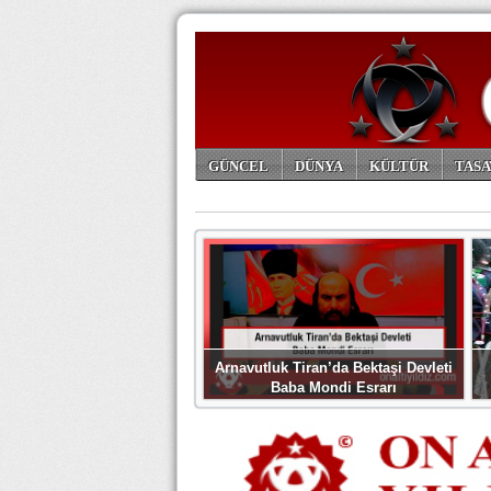
GÜNCEL
DÜNYA
KÜLTÜR
TASA
ARŞİV
Arnavutluk Tiran’da Bektaşi Devleti
Baba Mondi Esrarı