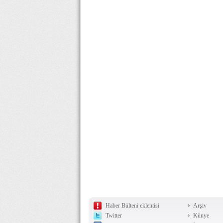
Haber Bülteni eklentisi
Arşiv
Twitter
Künye