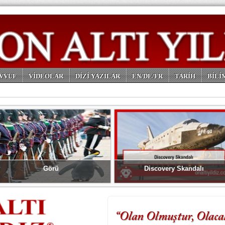
VVUF
VİDEOLAR
DİZİ YAZILAR
EN/DE/FR
TARİH
BİLİ
Görü
Discovery Skandalı