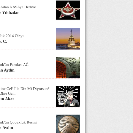
Adan NASAya Hediye
 Yıldızdan
alık 2014 Olayı
k C.
ürk'ün Parolası AĞ
an Aydın
ine Gel! İlla Din Mi Diyorsun?
Dine Gel...
un Akar
ürk'ün Çocukluk Resmi
n Aydın