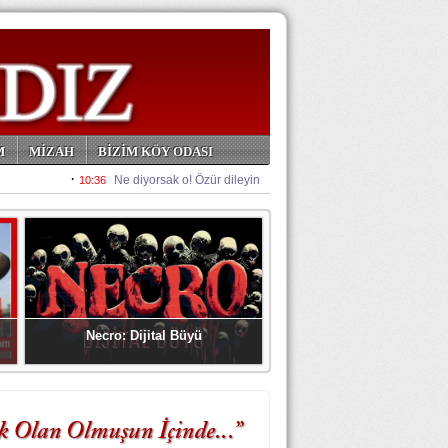
M
MİZAH
BİZİM KÖY ODASI
Necro: Dijital Büyü