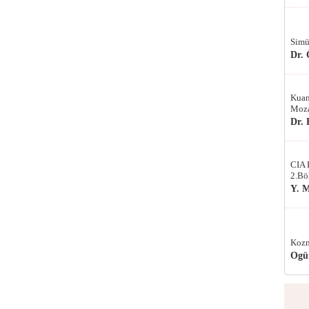
Simü
Dr.
Kuan
Moza
Dr.
CIA 
2.Bö
Y. 
Kozm
Ogü