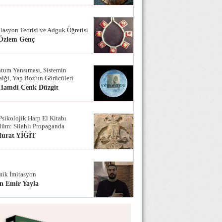
lasyon Teorisi ve Adguk Öğretisi
 Özlem Genç
tum Yansıması, Sistemin
iği, Yap Boz'un Görücüleri
 Hamdi Cenk Düzgit
Psikolojik Harp El Kitabı
lüm: Silahlı Propaganda
Murat YİĞİT
ik İmitasyon
n Emir Yayla