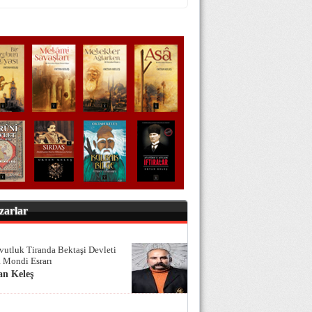
zarlar
vutluk Tiranda Bektaşi Devleti
 Mondi Esrarı
an Keleş