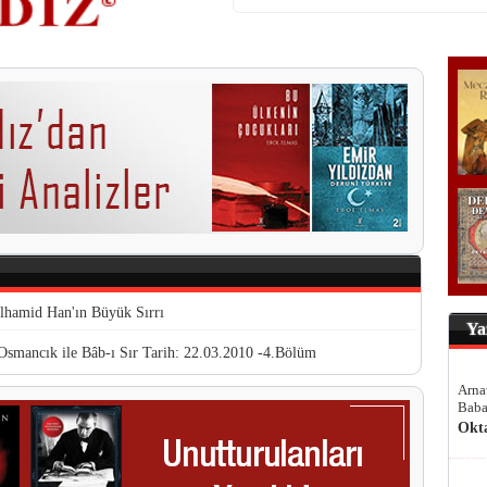
lhamid Han'ın Büyük Sırrı
Ya
Osmancık ile Bâb-ı Sır Tarih: 22.03.2010 -4.Bölüm
Arna
Baba
Okt