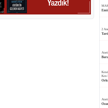
MAS
Emir
2 Ar
Tarı
Atat
Bar
Kend
Ken 
Ork
Atat
Oza