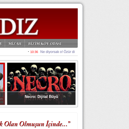
M
MİZAH
BİZİM KÖY ODASI
Necro: Dijital Büyü