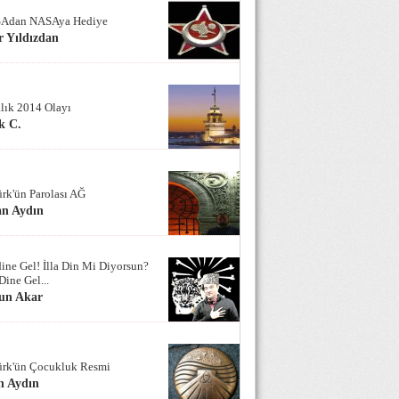
Adan NASAya Hediye
 Yıldızdan
alık 2014 Olayı
k C.
ürk'ün Parolası AĞ
an Aydın
ine Gel! İlla Din Mi Diyorsun?
Dine Gel...
un Akar
ürk'ün Çocukluk Resmi
n Aydın