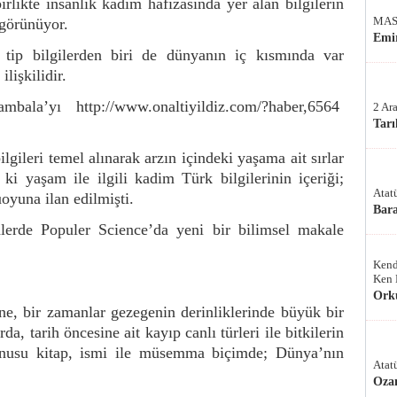
irlikte insanlık kadim hafızasında yer alan bilgilerin
MAS
 görünüyor.
Emir
 tip bilgilerden biri de dünyanın iç kısmında var
lişkilidir.
Kambala’yı
http://www.onaltiyildiz.com/?haber,6564
2 Ar
Tarı
gileri temel alınarak arzın içindeki yaşama ait sırlar
ki yaşam ile ilgili kadim Türk bilgilerinin içeriği;
Atat
oyuna ilan edilmişti.
Bar
nlerde Populer Science’da yeni bir bilimsel makale
Kend
Ken 
Ork
ne, bir zamanlar gezegenin derinliklerinde büyük bir
a, tarih öncesine ait kayıp canlı türleri ile bitkilerin
onusu kitap, ismi ile müsemma biçimde; Dünya’nın
Atat
Oza