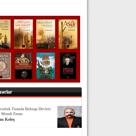
zarlar
vutluk Tiranda Bektaşi Devleti
 Mondi Esrarı
an Keleş