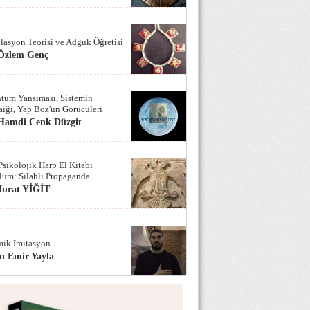
lasyon Teorisi ve Adguk Öğretisi
 Özlem Genç
tum Yansıması, Sistemin
iği, Yap Boz'un Görücüleri
 Hamdi Cenk Düzgit
Psikolojik Harp El Kitabı
lüm: Silahlı Propaganda
Murat YİĞİT
ik İmitasyon
n Emir Yayla