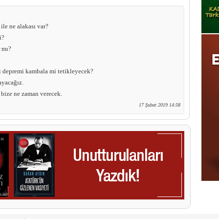
le ne alakası var?
i?
r mı?
 depremi kambala mi tetikleyecek?
ayacağız.
 bize ne zaman verecek.
17 Şubat 2019 14:58