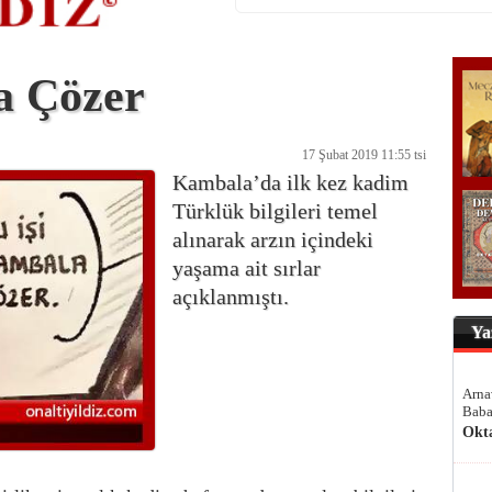
a Çözer
17 Şubat 2019 11:55 tsi
Kambala’da ilk kez kadim
Türklük bilgileri temel
alınarak arzın içindeki
yaşama ait sırlar
açıklanmıştı.
Ya
Arna
Baba
Okt