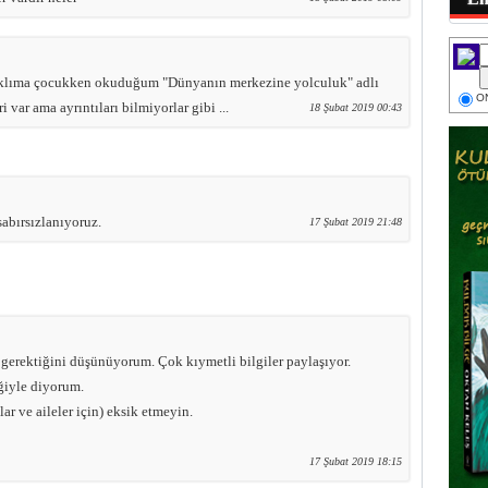
klıma çocukken okuduğum "Dünyanın merkezine yolculuk" adlı
ON
 var ama ayrıntıları bilmiyorlar gibi ...
18 Şubat 2019 00:43
abırsızlanıyoruz.
17 Şubat 2019 21:48
gerektiğini düşünüyorum. Çok kıymetli bilgiler paylaşıyor.
ğiyle diyorum.
lar ve aileler için) eksik etmeyin.
17 Şubat 2019 18:15