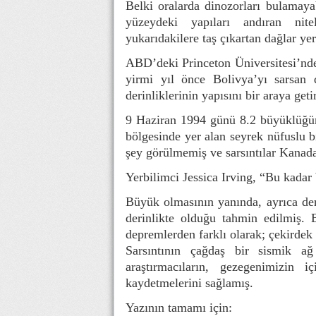
Belki oralarda dinozorları bulamayab
yüzeydeki yapıları andıran niteli
yukarıdakilere taş çıkartan dağlar yer
ABD’deki Princeton Üniversitesi’nde 
yirmi yıl önce Bolivya’yı sarsan 
derinliklerinin yapısını bir araya geti
9 Haziran 1994 günü 8.2 büyüklüğün
bölgesinde yer alan seyrek nüfuslu b
şey görülmemiş ve sarsıntılar Kanada
Yerbilimci Jessica Irving, “Bu kadar
Büyük olmasının yanında, ayrıca de
derinlikte olduğu tahmin edilmiş. 
depremlerden farklı olarak; çekirdek 
Sarsıntının çağdaş bir sismik ağ 
araştırmacıların, gezegenimizin 
kaydetmelerini sağlamış.
Yazının tamamı için: