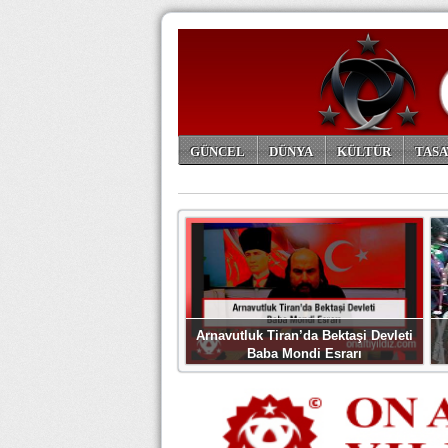
GÜNCEL
DÜNYA
KÜLTÜR
TASA
ARŞİV
Arnavutluk Tiran’da Bektaşi Devleti
Baba Mondi Esrarı