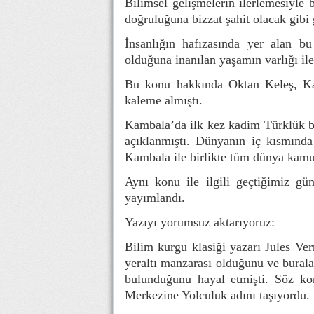
Bilimsel gelişmelerin ilerlemesiyle b
doğruluğuna bizzat şahit olacak gibi
İnsanlığın hafızasında yer alan bu
olduğuna inanılan yaşamın varlığı ile i
Bu konu hakkında Oktan Keleş, 
kaleme almıştı.
Kambala’da ilk kez kadim Türklük bil
açıklanmıştı. Dünyanın iç kısmında 
Kambala ile birlikte tüm dünya kamu
Aynı konu ile ilgili geçtiğimiz gü
yayımlandı.
Yazıyı yorumsuz aktarıyoruz:
Bilim kurgu klasiği yazarı Jules Ver
yeraltı manzarası olduğunu ve buralard
bulunduğunu hayal etmişti. Söz k
Merkezine Yolculuk adını taşıyordu.