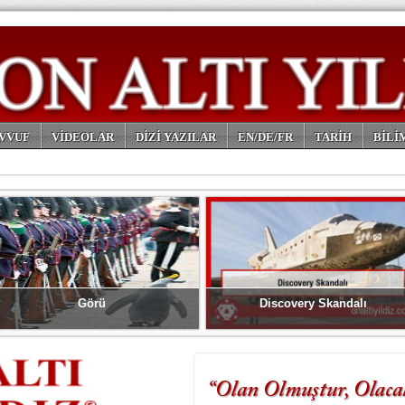
VVUF
VİDEOLAR
DİZİ YAZILAR
EN/DE/FR
TARİH
BİLİ
Görü
Discovery Skandalı