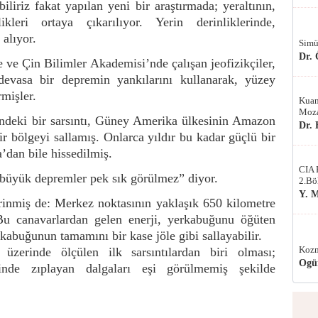
iliriz fakat yapılan yeni bir araştırmada; yeraltının,
kleri ortaya çıkarılıyor. Yerin derinliklerinde,
 alıyor.
Simü
Dr.
ve Çin Bilimler Akademisi’nde çalışan jeofizikçiler,
devasa bir depremin yankılarını kullanarak, yüzey
rmişler.
Kuan
Moza
deki bir sarsıntı, Güney Amerika ülkesinin Amazon
Dr.
ir bölgeyi sallamış. Onlarca yıldır bu kadar güçlü bir
’dan bile hissedilmiş.
CIA 
 büyük depremler pek sık görülmez” diyor.
2.Bö
Y. 
rinmiş de: Merkez noktasının yaklaşık 650 kilometre
Bu canavarlardan gelen enerji, yerkabuğunu öğüten
kabuğunun tamamını bir kase jöle gibi sallayabilir.
Kozm
üzerinde ölçülen ilk sarsıntılardan biri olması;
Ogü
içinde zıplayan dalgaları eşi görülmemiş şekilde