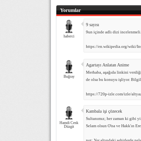
Yorumlar
9 sayısı
9un içinde adlı dizi incelenmeli
haberci
https://en.wikipedia.org/wiki/I
Agartayı Anlatan Anime
Merhaba, aşağıda linkini verdiğ
Buğray
de olsa bu konuyu işliyor. Bilgi
https://720p-izle.com/izle/alt
Kambala işi çözecek
Sultanımız; her zaman ki gibi y
Hamdi Cenk
Selam olsun O'na ve Hakk'ın Ere
Düzgit
not: Yer altındaki şehirlerde nele