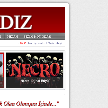
M
MİZAH
BİZİM KÖY ODASI
Necro: Dijital Büyü