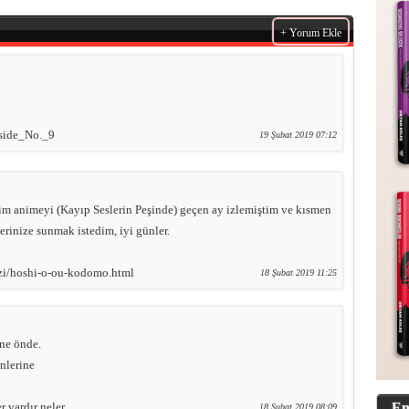
+ Yorum Ekle
.
nside_No._9
19 Şubat 2019 07:12
im animeyi (Kayıp Seslerin Peşinde) geçen ay izlemiştim ve kısmen
lerinize sunmak istedim, iyi günler.
yazi/hoshi-o-ou-kodomo.html
18 Şubat 2019 11:25
ine önde.
nlerine
r vardır neler
En
18 Şubat 2019 08:09