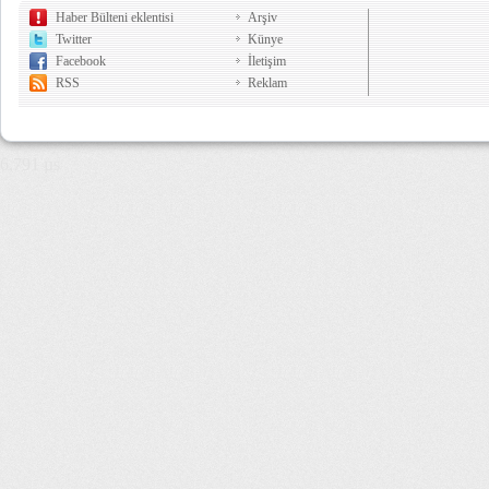
Haber Bülteni eklentisi
Arşiv
Twitter
Künye
Facebook
İletişim
RSS
Reklam
6,791 µs