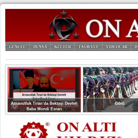
GÜNCEL
DÜNYA
KÜLTÜR
TASAVVUF
VİDEOLAR
D
ARŞİV
Arnavutluk Tiran’da Bektaşi Devleti
Görü
Baba Mondi Esrarı