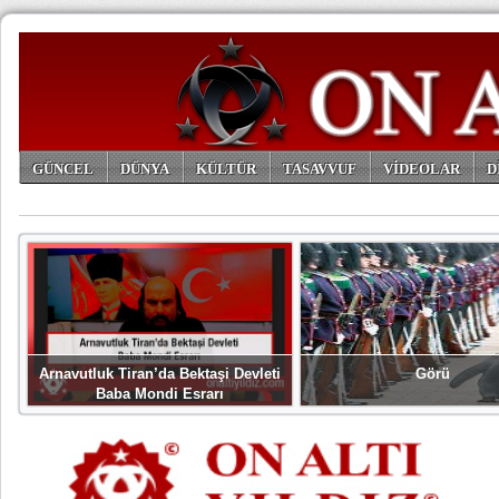
GÜNCEL
DÜNYA
KÜLTÜR
TASAVVUF
VİDEOLAR
D
ARŞİV
Arnavutluk Tiran’da Bektaşi Devleti
Görü
Baba Mondi Esrarı