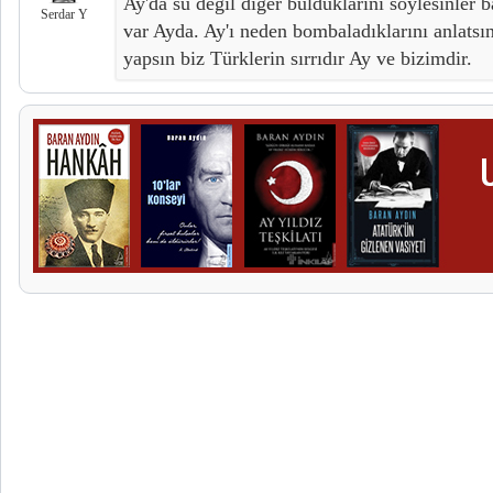
Ay'da su değil diğer bulduklarını söylesinler
Serdar Y
var Ayda. Ay'ı neden bombaladıklarını anlatsı
yapsın biz Türklerin sırrıdır Ay ve bizimdir.