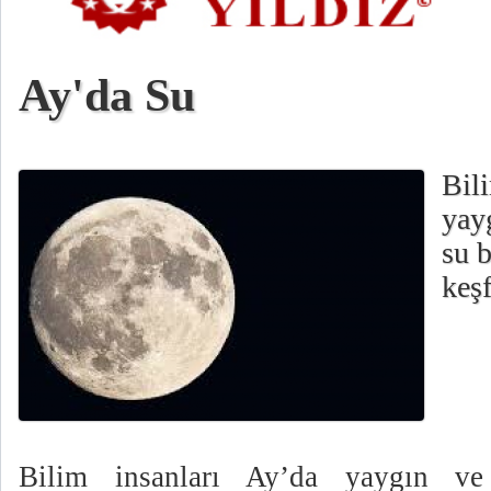
Ay'da Su
Bil
yay
su 
keşf
Bilim insanları Ay’da yaygın v