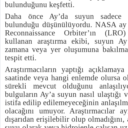
bulunduğunu keşfetti.
Daha önce Ay’da suyun sadece k
bulunduğu düşünülüyordu. NASA ay 
Reconnaissance Orbiter’ın (LRO)
kullanan araştırma ekibi, suyun Ay
zamana veya yer oluşumuna bakılma
tespit etti.
Araştırmacıların yaptığı açıklamay
saatinde veya hangi enlemde olursa ol
sürekli mevcut olduğunu anlaşılıyo
bulguların Ay’a suyun nasıl ulaştığı 
istifa edilip edilemeyeceğinin anlaşılm
olacağını umuyor. Araştırmacılar a
dışarıdan erişilebilir olup olmadığını,
suyu olarak veya hidrojenle çalışan uza