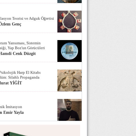
lasyon Teorisi ve Adguk Öğretisi
 Özlem Genç
tum Yansıması, Sistemin
iği, Yap Boz'un Görücüleri
 Hamdi Cenk Düzgit
Psikolojik Harp El Kitabı
lüm: Silahlı Propaganda
Murat YİĞİT
ik İmitasyon
n Emir Yayla