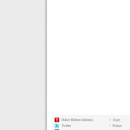
Haber Bülteni eklentisi
Arşiv
Twitter
Künye