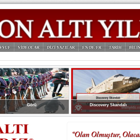
VVUF
VİDEOLAR
DİZİ YAZILAR
EN/DE/FR
TARİH
BİLİ
Görü
Discovery Skandalı