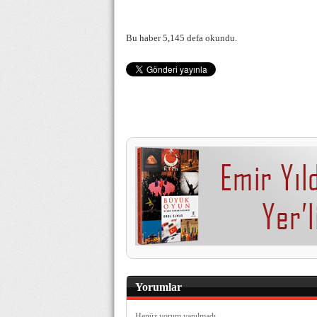
Bu haber 5,145 defa okundu.
Yorumlar
Henüz yorum yapılmadı.