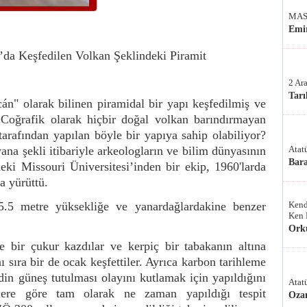
MAS
Emir
’da Keşfedilen Volkan Şeklindeki Piramit
2 Ar
Tarı
án" olarak bilinen piramidal bir yapı keşfedilmiş ve
. Coğrafik olarak hiçbir doğal volkan barındırmayan
 tarafından yapılan böyle bir yapıya sahip olabiliyor?
ana şekli itibariyle arkeologların ve bilim dünyasının
Atat
Bar
ki Missouri Üniversitesi’inden bir ekip, 1960'larda
a yürüttü.
5.5 metre yüksekliğe ve yanardağlardakine benzer
Kend
Ken 
Ork
de bir çukur kazdılar ve kerpiç bir tabakanın altına
 sıra bir de ocak keşfettiler. Ayrıca karbon tarihleme
idin güneş tutulması olayını kutlamak için yapıldığını
Atat
rilere göre tam olarak ne zaman yapıldığı tespit
Oza