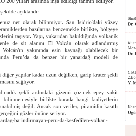
200 yılları arasında inşa edildiği tahmin ediliyor.
 şekilde açıklandı:
Simü
henüz net olarak bilinmiyor. San Isidrio'daki yüzey
Dr.
eramiklerden bazılarına benzemekle birlikte, bölgeye
zlerini taşıyor. Yapı, yukarıdan bakıldığında volkanik
enle de sit alanını El Volcán olarak adlandırmış
Kuan
Moza
 Volcán'ın yakınında esin kaynağı olabilecek bir
Dr.
ında Peru’da da benzer bir yanardağ modeli de
CIA 
diğer yapılar kadar uzun değilken, garip krater şekli
2.Bö
masını sağlıyor.
Y. 
şılmadık şekli ardındaki gizemi çözmek epey vakit
bilinmemesiyle birlikte burada hangi faaliyetlerin
nabilmiş değil. Ancak son veriler, piramidin kasıtlı
Kozm
gerçeğini gözler önüne seriyor.
Ogü
ardag-barindirmayan-peru-da-kesfedilen-volkan-