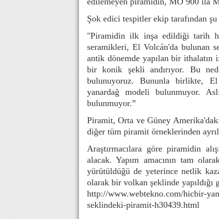
edilemeyen piramidin, MÖ 900 ila MÖ 
Şok edici tespitler ekip tarafından şu
"Piramidin ilk inşa edildiği tarih 
seramikleri, El Volcán'da bulunan s
antik dönemde yapılan bir ithalatın i
bir konik şekli andırıyor. Bu ned
bulunuyoruz. Bununla birlikte, El
yanardağ modeli bulunmuyor. Asl
bulunmuyor.”
Piramit, Orta ve Güney Amerika'daki 
diğer tüm piramit örneklerinden ayrıl
Araştırmacılara göre piramidin alı
alacak. Yapım amacının tam olarak 
yürütüldüğü de yeterince netlik kaza
olarak bir volkan şeklinde yapıldığı 
http://www.webtekno.com/hicbir-yan
seklindeki-piramit-h30439.html