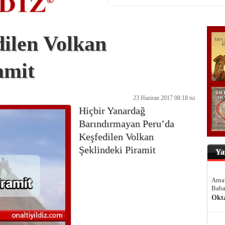
ilen Volkan
amit
23 Haziran 2017 08:18 tsi
Hiçbir Yanardağ
Barındırmayan Peru’da
Keşfedilen Volkan
Şeklindeki Piramit
Ya
Arna
Baba
Okt