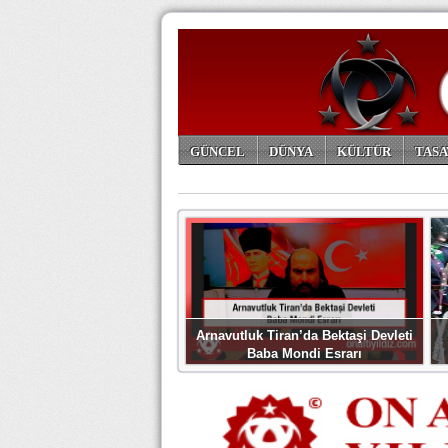
GÜNCEL
DÜNYA
KÜLTÜR
TASA
ARŞİV
Arnavutluk Tiran’da Bektaşi Devleti
Baba Mondi Esrarı