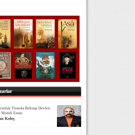
zarlar
vutluk Tiranda Bektaşi Devleti
 Mondi Esrarı
an Keleş