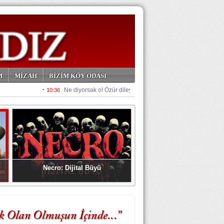
M
MİZAH
BİZİM KÖY ODASI
Necro: Dijital Büyü