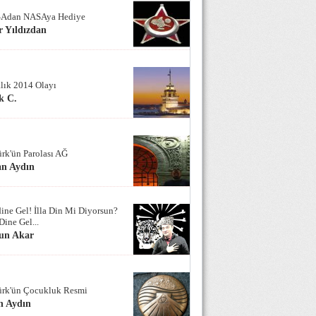
Adan NASAya Hediye
 Yıldızdan
alık 2014 Olayı
k C.
ürk'ün Parolası AĞ
an Aydın
ine Gel! İlla Din Mi Diyorsun?
Dine Gel...
un Akar
ürk'ün Çocukluk Resmi
n Aydın