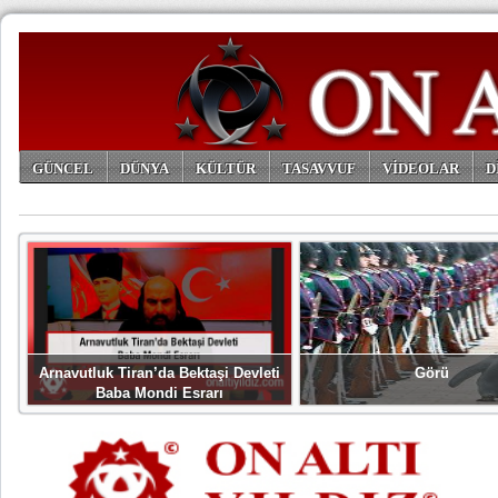
GÜNCEL
DÜNYA
KÜLTÜR
TASAVVUF
VİDEOLAR
D
ARŞİV
Arnavutluk Tiran’da Bektaşi Devleti
Görü
Baba Mondi Esrarı