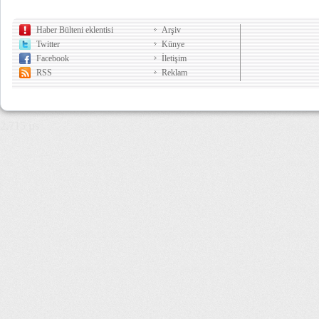
Haber Bülteni eklentisi
Arşiv
Twitter
Künye
Facebook
İletişim
RSS
Reklam
2,715 µs