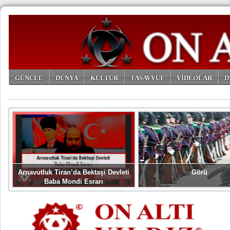
GÜNCEL
DÜNYA
KÜLTÜR
TASAVVUF
VİDEOLAR
D
ARŞİV
Arnavutluk Tiran’da Bektaşi Devleti
Görü
Baba Mondi Esrarı